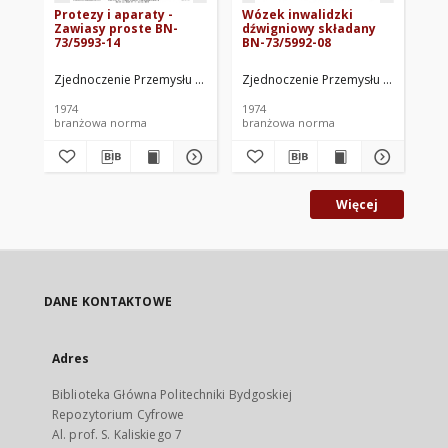
Protezy i aparaty -
Wózek inwalidzki
Pro
Zawiasy proste BN-
dźwigniowy składany
Sw
73/5993-14
BN-73/5992-08
BN
Zjednoczenie Przemysłu Ortopedycznego. Oprac.
Zjednoczenie Przemysłu Ortopedyc
Zje
1974
1974
197
branżowa norma
branżowa norma
br
Więcej
DANE KONTAKTOWE
Adres
Biblioteka Główna Politechniki Bydgoskiej
Repozytorium Cyfrowe
Al. prof. S. Kaliskiego 7