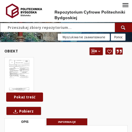
Repozytorium Cyfrowe Politechniki
Bydgoskiej
Wyszukiwanie zaawansowane
Pomoc
OBIEKT
Pokaż treść
Pobierz
OPIS
INFORMACJE