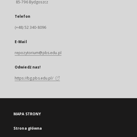
85-796 Bydgoszcz
Telefon
(+48) 52 340-8096
E-Mail
repozytorium@pbs.edu.pl
Odwiedź nas!
https://bg.pbs.edu.pl/
MAPA STRONY
Strona główna