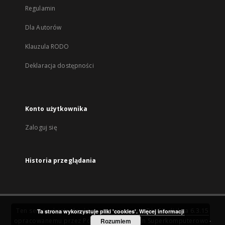
Regulamin
Dla Autorów
Klauzula RODO
Deklaracja dostępności
Konto użytkownika
Zaloguj się
Historia przeglądania
Ten serwis działa dzięki oprogramowaniu
DInGO dLibra 6.3.15
Ta strona wykorzystuje pliki 'cookies'.
Więcej informacji
opracowanemu przez
Poznańskie Centrum Superkomputerowo-
Rozumiem