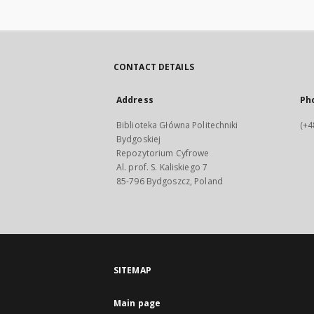
CONTACT DETAILS
Address
Ph
Biblioteka Główna Politechniki
(+4
Bydgoskiej
Repozytorium Cyfrowe
Al. prof. S. Kaliskiego 7
85-796 Bydgoszcz, Poland
SITEMAP
Main page