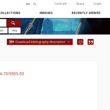
Contrast
Login
Share
EN
PL
COLLECTIONS
INDEXES
RECENTLY VIEWED
rch
Help
Download bibliography description
BN-73/5935-03