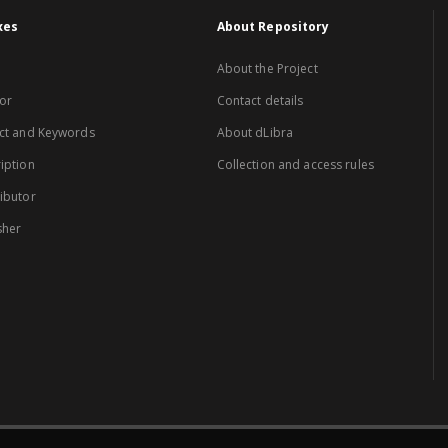
xes
About Repository
About the Project
or
Contact details
ct and Keywords
About dLibra
iption
Collection and access rules
ibutor
sher