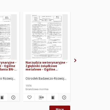
ynaryjne -
Narzędzia weterynaryjne -
Narzędzia weterynary
e - Ogólne
Zgłębniki żołądkowe
Kółka nosowe dla bu
dania BN-
metalowe - Ogólne
BN-79/5933-10
wymagania i badania BN-
73/5935-04
prac.
 Rozwojowy Techniki Medycznej. Oprac.
Ośrodek Badawczo-Rozwojowy Techniki Medycznej. Oprac.
Ośrodek Badawczo-Rozw
1974
1979
branżowa norma
branżowa norma
More