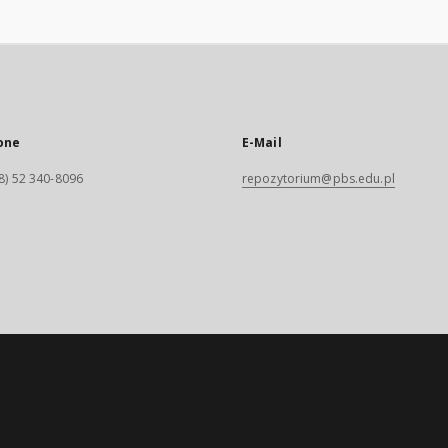
one
E-Mail
8) 52 340-8096
repozytorium@pbs.edu.pl