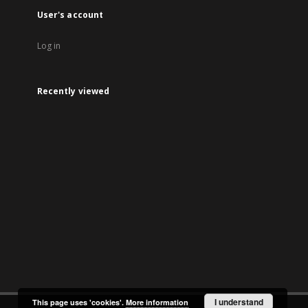
User's account
Log in
Recently viewed
I understand
This page uses 'cookies'.
More information