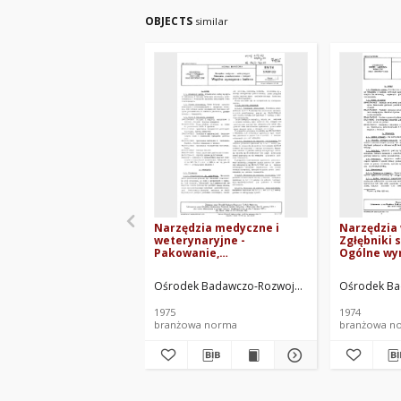
OBJECTS
similar
Narzędzia medyczne i
Narzędzia 
weterynaryjne -
Zgłębniki 
Pakowanie,
Ogólne wy
przechowywanie i
badania BN
transport - Wspólne
Ośrodek Badawczo-Rozwojowy Techniki Medyczn
Ośrodek Ba
wymagania i badania BN-
74/5909-02
1975
1974
branżowa norma
branżowa n