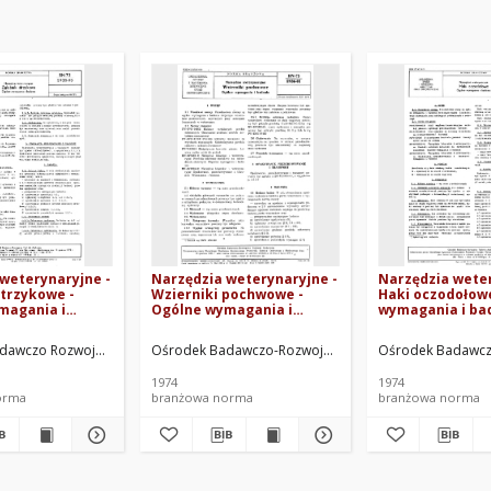
weterynaryjne -
Narzędzia weterynaryjne -
Narzędzia weter
strzykowe -
Wzierniki pochwowe -
Haki oczodołow
magania i
Ogólne wymagania i
wymagania i ba
-73/5935-05
badania BN-73/5936-01
73/5938-01
ej. Oprac.
dawczo Rozwojowy Techniki Medycznej. Oprac.
Ośrodek Badawczo-Rozwojowy Techniki Medycznej. O
Ośrodek Badawczo
1974
1974
orma
branżowa norma
branżowa norma