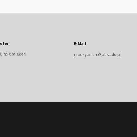
lefon
E-Mail
8) 52 340-8096
repozytorium@pbs.edu.pl