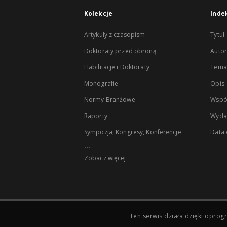
Kolekcje
Inde
Artykuły z czasopism
Tytuł
Doktoraty przed obroną
Autor
Habilitacje i Doktoraty
Temat
Monografie
Opis
Normy Branżowe
Wspó
Raporty
Wyda
Sympozja, Kongresy, Konferencje
Data
...
Zobacz więcej
Ten serwis działa dzięki opr