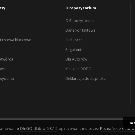
ksy
O repozytorium
O Repozytorium
Dane kontaktowe
 i słowa kluczowe
O dLibrze...
Regulamin
łtwórca
Dla Autorów
wca
Klauzula RODO
 wydania
Deklaracja dostępności
Ta 
ogramowaniu
DInGO dLibra 6.3.15
opracowanemu przez
Poznańskie Centr