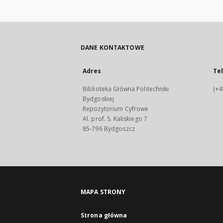
DANE KONTAKTOWE
Adres
Te
Biblioteka Główna Politechniki
(+4
Bydgoskiej
Repozytorium Cyfrowe
Al. prof. S. Kaliskiego 7
85-796 Bydgoszcz
MAPA STRONY
Strona główna