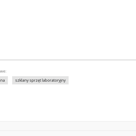
owe:
ena
szklany sprzęt laboratoryjny