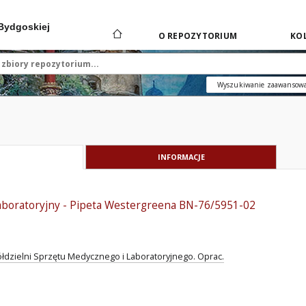
 Bydgoskiej
O REPOZYTORIUM
KOL
Wyszukiwanie zaawansow
INFORMACJE
laboratoryjny - Pipeta Westergreena BN-76/5951-02
łdzielni Sprzętu Medycznego i Laboratoryjnego. Oprac.