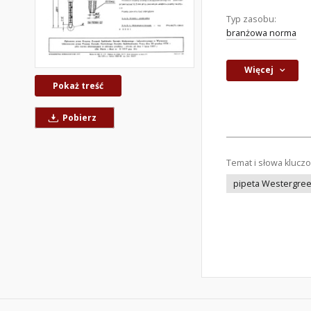
Typ zasobu:
branżowa norma
Więcej
Pokaż treść
Pobierz
Temat i słowa klucz
pipeta Westergre