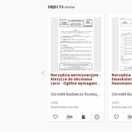
OBJECTS
similar
Narzędzia weterynaryjne -
Narzędzia 
Kleszcze do obcinania
Emaskulat
racic - Ogólne wymagania i
Hausmann 
badania BN-75/5933-04
wymagania
72/5933-01
Ośrodek Badawczo-Rozwojowy Techniki Medycz
Ośrodek Ba
1976
1973
branżowa norma
branżowa n