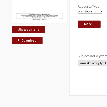
Resource Type:
branżowa norma
More
Show content
Download
Subject and keywor
emaskulatory typ 