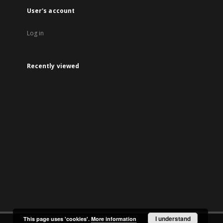
User's account
Log in
Recently viewed
I understand
This page uses 'cookies'.
More information