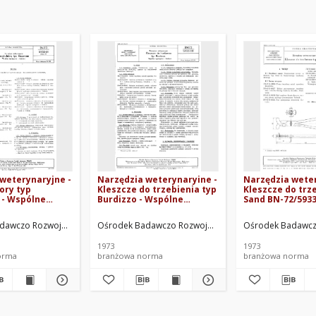
weterynaryjne -
Narzędzia weterynaryine -
Narzędzia weter
ory typ
Kleszcze do trzebienia typ
Kleszcze do trz
- Wspólne
Burdizzo - Wspólne
Sand BN-72/5933
 i badania BN-
wymagania i badania BN-
 Arkusz 01
72/5933-03
nej ORMED. Oprac.
dawczo Rozwojowy Techniki Medycznej ORMED. Oprac.
Ośrodek Badawczo Rozwojowy Techniki Medycznej OR
Ośrodek Badawcz
1973
1973
orma
branżowa norma
branżowa norma