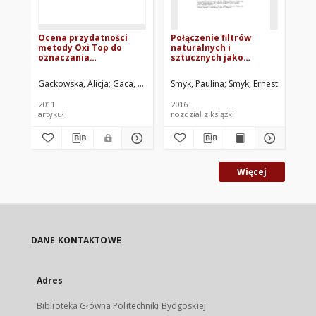
Ocena przydatności
Połączenie filtrów
Wp
metody Oxi Top do
naturalnych i
utl
oznaczania
sztucznych jako
ch
biochemicznego
najlepsze źródło
pr
zapotrzebowania na
ochrony
ch
Gackowska, Alicja
Gaca, Jerzy
Korcz, D.
Smyk, Paulina
Mordel, A.
Smyk, Ernest
Hołyńska
Stu
tlen (BZT) w próbkach
przeciwsłonecznej w
środowiskowych
preparatach
2011
2016
201
kosmetycznych
artykuł
rozdział z książki
roz
Więcej
DANE KONTAKTOWE
Adres
Biblioteka Główna Politechniki Bydgoskiej