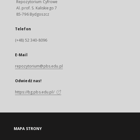
Repozytorium Cyfrowe
Al. prof. S. Kaliskiego 7
85-796 Bydgoszcz
Telefon
(+48) 52 340-8096
E-Mail
repozytorium@pbs.edu.pl
Odwiedź nas!
https://bg.pbs.edu.pl/
MAPA STRONY