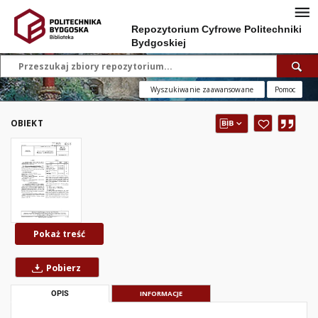
Repozytorium Cyfrowe Politechniki
Bydgoskiej
Wyszukiwanie zaawansowane
Pomoc
OBIEKT
Pokaż treść
Pobierz
OPIS
INFORMACJE