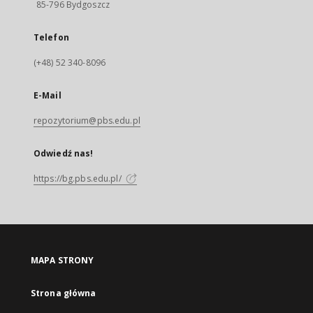
85-796 Bydgoszcz
Telefon
(+48) 52 340-8096
E-Mail
repozytorium@pbs.edu.pl
Odwiedź nas!
https://bg.pbs.edu.pl/
MAPA STRONY
Strona główna