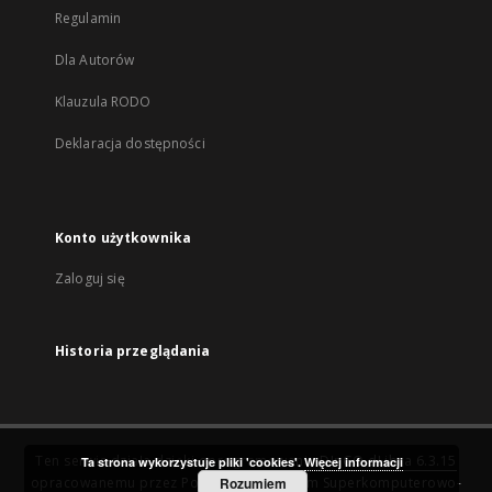
Regulamin
Dla Autorów
Klauzula RODO
Deklaracja dostępności
Konto użytkownika
Zaloguj się
Historia przeglądania
Ten serwis działa dzięki oprogramowaniu
DInGO dLibra 6.3.15
Ta strona wykorzystuje pliki 'cookies'.
Więcej informacji
opracowanemu przez
Poznańskie Centrum Superkomputerowo-
Rozumiem