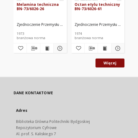
Melamina techniczna
Octan etylu techniczny
Pr
BN-73/6026-26
BN-73/6026-61
Kw
72
Zjednoczenie Przemysłu Rafineryjnego i Petrochemicznego „Petroche
Zjednoczenie Przemysłu Rafineryjne
Zje
1973
1974
197
branżowa norma
branżowa norma
br
Więcej
DANE KONTAKTOWE
Adres
Biblioteka Główna Politechniki Bydgoskiej
Repozytorium Cyfrowe
Al. prof. S. Kaliskiego 7