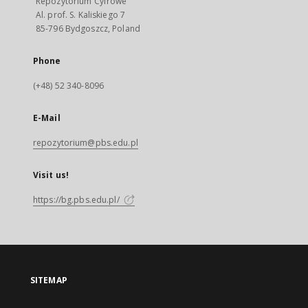
Repozytorium Cyfrowe
Al. prof. S. Kaliskiego 7
85-796 Bydgoszcz, Poland
Phone
(+48) 52 340-8096
E-Mail
repozytorium@pbs.edu.pl
Visit us!
https://bg.pbs.edu.pl/
SITEMAP