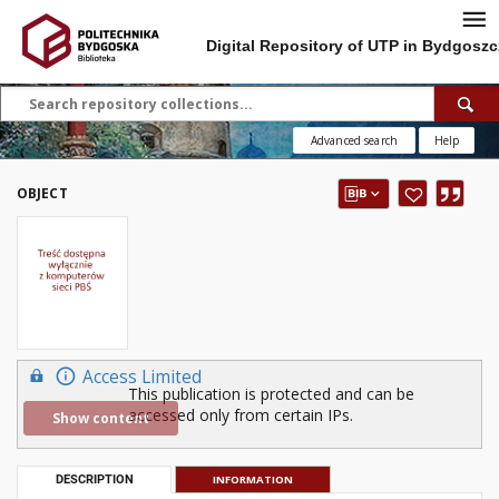
Digital Repository of UTP in Bydgoszc
Advanced search
Help
OBJECT
Access Limited
This publication is protected and can be
accessed only from certain IPs.
Show content
DESCRIPTION
INFORMATION