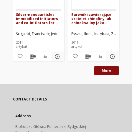
Silver-nanoparticles
Barwniki zawierające
Wp
immobilized initiators
szkielet chinoliny lub
uk
and co-initiators for
chinoksaliny jako
fo
free radical
fotoinicjatory
sz
polymerization
polimeryzacji
po
Ścigalski, Franciszek
Jędrzejewska, Beata
Pyszka, Ilona
Pietrzak, Marek
Kucybała, Zdzisław
Wiśniewski
Kab
Ni
wolnorodnikowej
wo
mo
2011
2011
201
wi
artykuł
artykuł
art
za
wi
More
CONTACT DETAILS
Address
Biblioteka Główna Politechniki Bydgoskiej