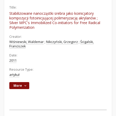
Title:
Stabilizowane nanocząstki srebra jako koinicjatory
kompozycji fotoinicjującej polimeryzację akrylanów ;
Silver MPC's Immobilized Co-initiators for Free Radical
Polymerization
Creator:
Wiśniewski, Waldemar
;
Nikczyński, Grzegorz
;
Ścigalski,
Franciszek
Date:
2011
Resource Type:
artykuł
More