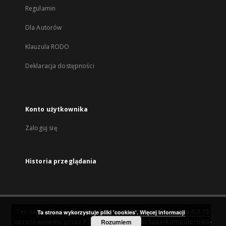
Regulamin
Dla Autorów
Klauzula RODO
Deklaracja dostępności
Konto użytkownika
Zaloguj się
Historia przeglądania
Ten serwis działa dzięki oprogramowaniu
DInGO dLibra 6.3.15
Ta strona wykorzystuje pliki 'cookies'.
Więcej informacji
opracowanemu przez
Poznańskie Centrum Superkomputerowo-
Rozumiem