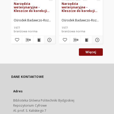
Narzędzia
Narzędzia
Na
weterynaryjne -
weterynaryjne -
we
Kleszcze do korekcji
Kleszcze do korekcji
Pa
racic, typ Frank BN-
racic, czołowe,
pr
76/5933-07
wieloosiowe BN-
tr
Ośrodek Badawczo-Rozwojowy Techniki Medycznej. Oprac.
Ośrodek Badawczo-Rozwojowy Techn
Oś
76/5933-06
wy
BN
1977
1977
197
branżowa norma
branżowa norma
br
Więcej
DANE KONTAKTOWE
Adres
Biblioteka Główna Politechniki Bydgoskiej
Repozytorium Cyfrowe
Al. prof. S. Kaliskiego 7