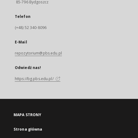
85-796 Bydgoszcz
Telefon
(+48) 52 340-8096
E-Mail
repozytorium@pbs.edu.pl
Odwiedź nas!
https://bg.pbs.edu.pl/
MAPA STRONY
Strona główna