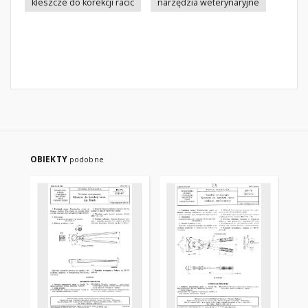
kleszcze do korekcji racic
narzędzia weterynaryjne
OBIEKTY
podobne