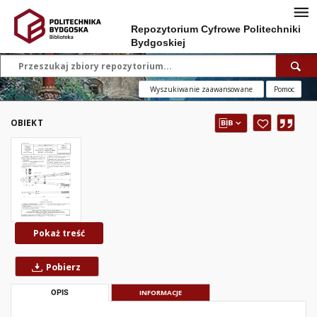
Repozytorium Cyfrowe Politechniki
Bydgoskiej
Wyszukiwanie zaawansowane
Pomoc
OBIEKT
Pokaż treść
Pobierz
OPIS
INFORMACJE