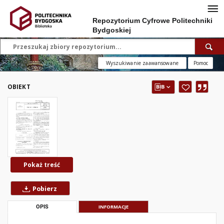
Repozytorium Cyfrowe Politechniki
Bydgoskiej
Wyszukiwanie zaawansowane
Pomoc
OBIEKT
Pokaż treść
Pobierz
OPIS
INFORMACJE