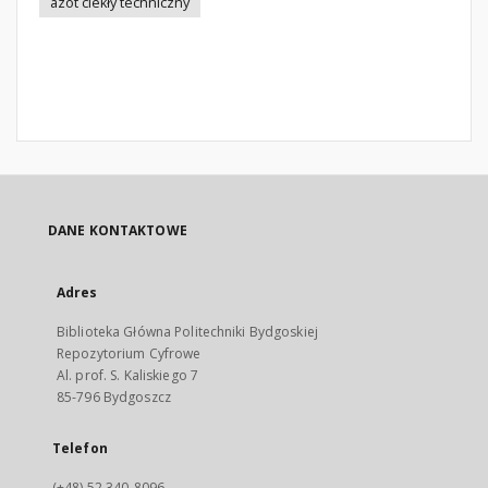
azot ciekły techniczny
DANE KONTAKTOWE
Adres
Biblioteka Główna Politechniki Bydgoskiej
Repozytorium Cyfrowe
Al. prof. S. Kaliskiego 7
85-796 Bydgoszcz
Telefon
(+48) 52 340-8096