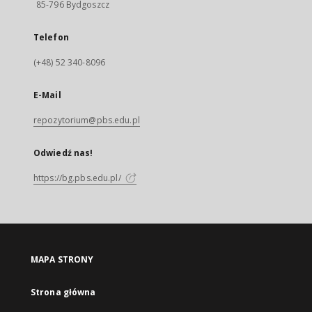
85-796 Bydgoszcz
Telefon
(+48) 52 340-8096
E-Mail
repozytorium@pbs.edu.pl
Odwiedź nas!
https://bg.pbs.edu.pl/
MAPA STRONY
Strona główna