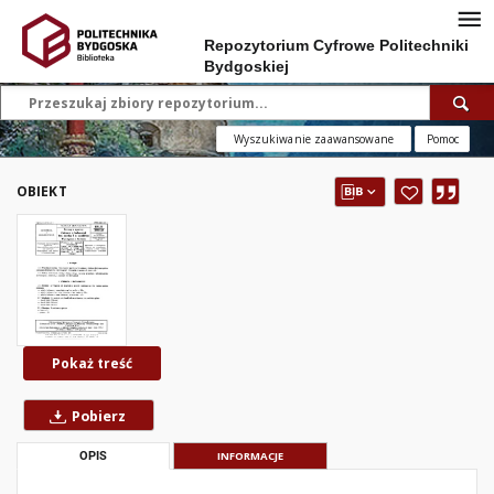
Repozytorium Cyfrowe Politechniki
Bydgoskiej
Wyszukiwanie zaawansowane
Pomoc
OBIEKT
Pokaż treść
Pobierz
OPIS
INFORMACJE