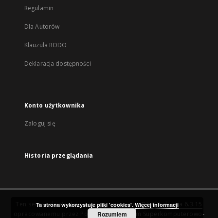
Regulamin
Dla Autorów
Klauzula RODO
Deklaracja dostępności
Konto użytkownika
Zaloguj się
Historia przeglądania
Ten serwis działa dzięki oprogramowaniu
DInGO dLibra 6.3.15
Ta strona wykorzystuje pliki 'cookies'.
Więcej informacji
opracowanemu przez
Poznańskie Centrum Superkomputerowo-
Rozumiem