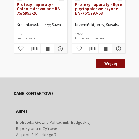
Protezy i aparaty -
Protezy i aparaty - Ręce
Pro
Golenie drewniane BN-
pięciopalcowe czynne
dr
75/5993-26
BN-76/5993-58
74
Krzemkowski, Jerzy
Suwalski, Henryk
Krzemiński, Jerzy
Zjednoczenie Przemysłu Ortop
Suwalski, Henryk
Krz
Z
1976
1977
197
branżowa norma
branżowa norma
br
Więcej
DANE KONTAKTOWE
Adres
Biblioteka Główna Politechniki Bydgoskiej
Repozytorium Cyfrowe
Al. prof. S. Kaliskiego 7