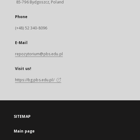
85-796 Bydgoszcz, Poland
Phone
(+48) 52 340-8096
E-Mail
repozytorium@pbs.edu.pl
Visit us!
https://bg.pbs.edu.pl/
SITEMAP
Main page