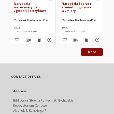
Narzędzia
Narzędzia i sprzęt
Na
weterynaryjne -
stomatologiczny -
st
Zgłębniki strzykowe -
Wymiary
Up
Ogólne wymagania i
przyłączeniowe wiertło,
zgł
badania BN-73/5935-05
prostnica, kątnica,
Ws
Ośrodek Badawczo Rozwojowy Techniki Medycznej. Oprac.
Ośrodek Badawczo-Rozwojowy Techn
Oś
rękaw, silnik, wiertarka
ba
BN-76/5925-01
1974
1976
197
branżowa norma
branżowa norma
br
More
CONTACT DETAILS
Address
Biblioteka Główna Politechniki Bydgoskiej
Repozytorium Cyfrowe
Al. prof. S. Kaliskiego 7