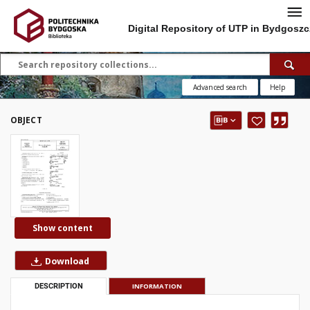
Digital Repository of UTP in Bydgoszc
Advanced search
Help
OBJECT
Show content
Download
DESCRIPTION
INFORMATION