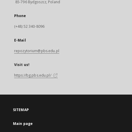
85-796 Bydgoszcz, Poland
Phone
(+48) 52 340-8096
E-Mail
repozytorium@pbs.edu.pl
Visit us!
https://bg.pbs.edu.pl/
SITEMAP
Main page