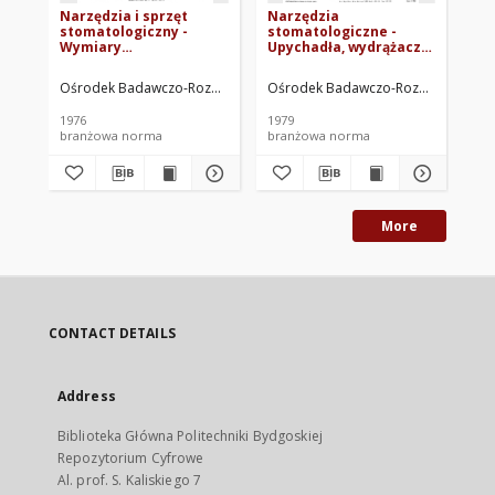
Narzędzia i sprzęt
Narzędzia
Na
stomatologiczny -
stomatologiczne -
st
Wymiary
Upychadła, wydrążacze,
do
przyłączeniowe wiertło,
zgłębniki, pilniki -
prostnica, kątnica,
Wspólne wymagania i
Ośrodek Badawczo-Rozwojowy Techniki Medycznej. Oprac.
Ośrodek Badawczo-Rozwojowy Techn
Oś
rękaw, silnik, wiertarka
badania BN-79/5923-05
BN-76/5925-01
1976
1979
197
branżowa norma
branżowa norma
br
More
CONTACT DETAILS
Address
Biblioteka Główna Politechniki Bydgoskiej
Repozytorium Cyfrowe
Al. prof. S. Kaliskiego 7