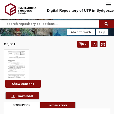
Digital Repository of UTP in Bydgoszc
Advanced search
Help
OBJECT
Show content
Download
DESCRIPTION
INFORMATION