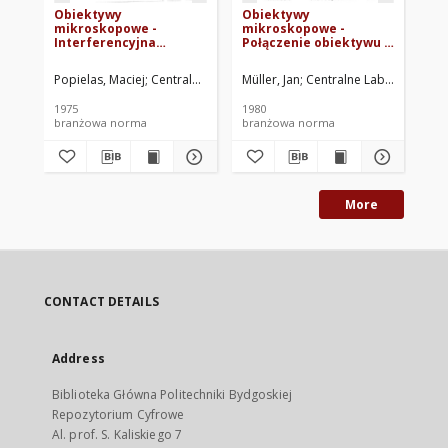
Obiektywy
Obiektywy
Mi
mikroskopowe -
mikroskopowe -
mi
Interferencyjna
Połączenie obiektywu z
Po
metoda sprawdzania
tubusem BN-79/5523-05
wy
BN-75/5511-06
04
Popielas, Maciej
Centralne Laboratorium Optyki. Oprac.
Müller, Jan
Centralne Laboratorium 
Pop
1975
1980
197
branżowa norma
branżowa norma
br
More
CONTACT DETAILS
Address
Biblioteka Główna Politechniki Bydgoskiej
Repozytorium Cyfrowe
Al. prof. S. Kaliskiego 7