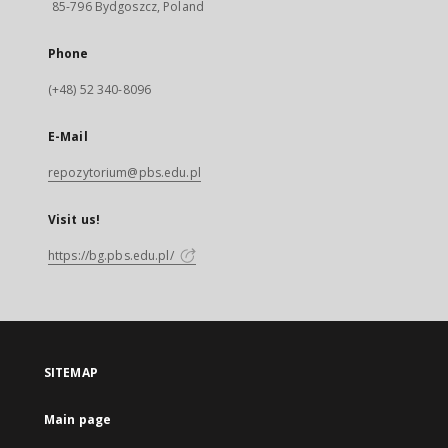
85-796 Bydgoszcz, Poland
Phone
(+48) 52 340-8096
E-Mail
repozytorium@pbs.edu.pl
Visit us!
https://bg.pbs.edu.pl/
SITEMAP
Main page