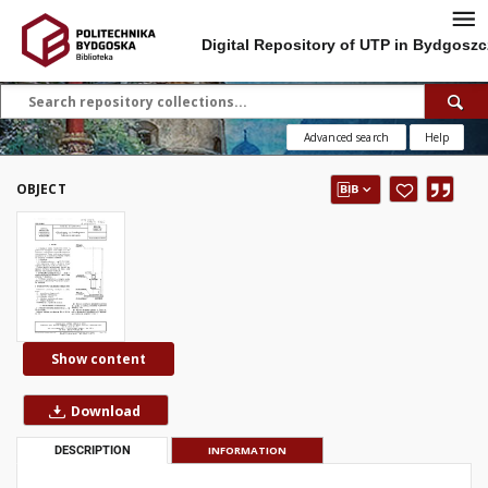
Digital Repository of UTP in Bydgoszc
Advanced search
Help
OBJECT
Show content
Download
DESCRIPTION
INFORMATION