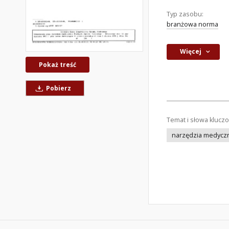
Typ zasobu:
branżowa norma
Więcej
Pokaż treść
Pobierz
Temat i słowa klucz
narzędzia medycz