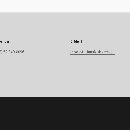
lefon
E-Mail
8) 52 340-8096
repozytorium@pbs.edu.pl