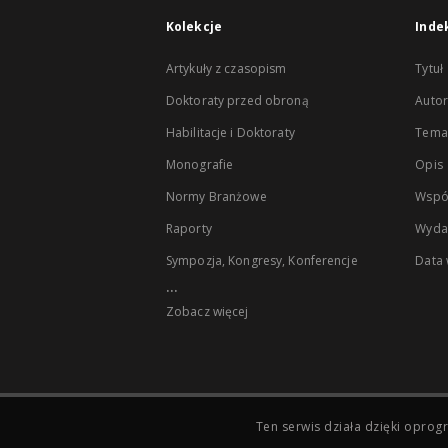
Kolekcje
Inde
Artykuły z czasopism
Tytuł
Doktoraty przed obroną
Autor
Habilitacje i Doktoraty
Temat
Monografie
Opis
Normy Branżowe
Wspó
Raporty
Wyda
Sympozja, Kongresy, Konferencje
Data
...
Zobacz więcej
Ten serwis działa dzięki opr