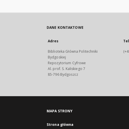
DANE KONTAKTOWE
Adres
Te
Biblioteka Główna Politechniki
(+4
Bydgoskiej
Repozytorium Cyfrowe
Al. prof. S. Kaliskiego 7
85-796 Bydgoszcz
MAPA STRONY
Strona główna