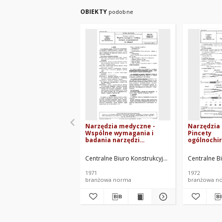
OBIEKTY
podobne
Narzędzia medyczne -
Narzędzia
Wspólne wymagania i
Pincety
badania narzędzi
ogólnochir
przeznaczonych na
71/5913-01
eksport BN-70/5910-01
Centralne Biuro Konstrukcyjne Sprzętu Medyczn
Centralne B
1971
1972
branżowa norma
branżowa n