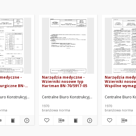
 medyczne -
Narzędzia medyczne -
Narzędzia medy
Wzierniki nosowe typ
Wzierniki nosow
urgiczne BN-
Hartman BN-70/5917-05
Wspólne wymaga
badania BN-70/5
ego. Oprac.
iuro Konstrukcyjne Sprzętu Medycznego. Oprac.
Centralne Biuro Konstrukcyjne Sprzętu Medycznego. O
Centralne Biuro K
1970
1970
orma
branżowa norma
branżowa norma