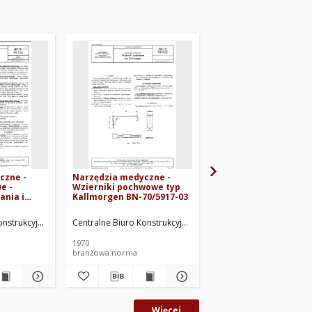
czne -
Narzędzia medyczne -
Narzędzia medyczne 
e -
Wzierniki pochwowe typ
Wzierniki nosowe typ
nia i
Kallmorgen BN-70/5917-03
Killian BN-70/5917-06
917-04
prac.
onstrukcyjne Sprzętu Medycznego. Oprac.
Centralne Biuro Konstrukcyjne Sprzętu Medycznego. Oprac.
Centralne Biuro Konstr
1970
1970
branżowa norma
branżowa norma
Więcej