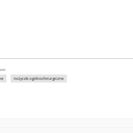
owe:
ne
nożyczki ogólnochirurgiczne