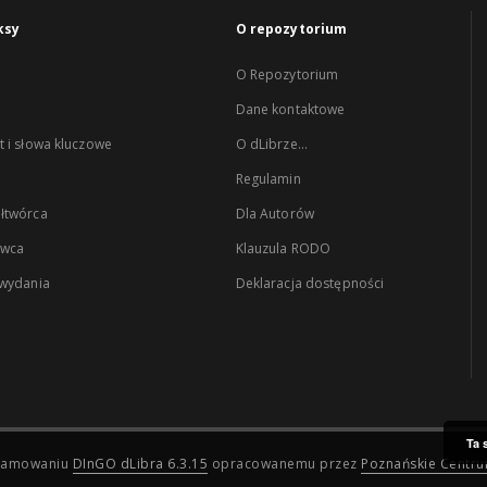
ksy
O repozytorium
O Repozytorium
Dane kontaktowe
 i słowa kluczowe
O dLibrze...
Regulamin
łtwórca
Dla Autorów
wca
Klauzula RODO
 wydania
Deklaracja dostępności
Ta 
ogramowaniu
DInGO dLibra 6.3.15
opracowanemu przez
Poznańskie Centr