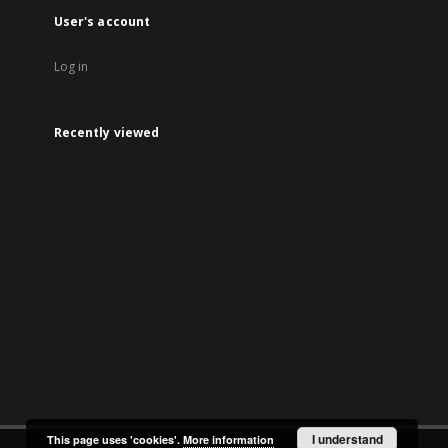
User's account
Log in
Recently viewed
I understand
This page uses 'cookies'.
More information