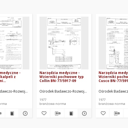
 medyczne -
Narzędzia medyczne -
Narzędzia medy
kalpeli z
Wzierniki pochwowe typ
Wzierniki poch
mi
Collin BN-77/5917-09
Cusco BN-77/591
tami BN-
ej. Oprac.
dawczo-Rozwojowy Techniki Medycznej. Oprac.
Ośrodek Badawczo-Rozwojowy Techniki Medycznej. O
Ośrodek Badawczo
1977
1977
orma
branżowa norma
branżowa norma