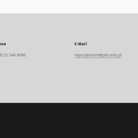
one
E-Mail
8) 52 340-8096
repozytorium@pbs.edu.pl