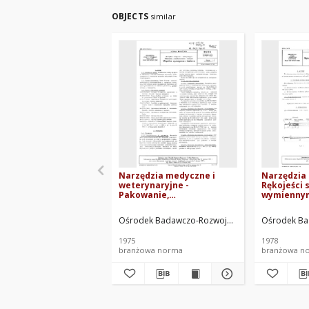
OBJECTS
similar
Narzędzia medyczne i
Narzędzia
weterynaryjne -
Rękojeści s
Pakowanie,
wymienny
przechowywanie i
brzeszczo
transport - Wspólne
77/5902-07
Ośrodek Badawczo-Rozwojowy Techniki Medyczn
Ośrodek Ba
wymagania i badania BN-
74/5909-02
1975
1978
branżowa norma
branżowa n