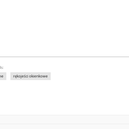
ds:
ne
rękojeści okienkowe