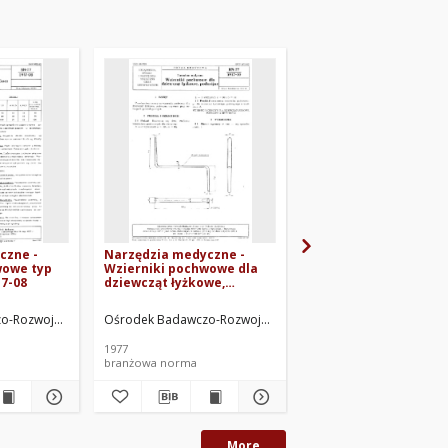
czne -
Narzędzia medyczne -
Narzędzia medyczne 
wowe typ
Wzierniki pochwowe dla
Wzierniki uszne - Ws
7-08
dziewcząt łyżkowe,
wymagania i badania
podwójne BN-77/5917-10
72/5917-07
prac.
-Rozwojowy Techniki Medycznej. Oprac.
Ośrodek Badawczo-Rozwojowy Techniki Medycznej. Oprac.
Ośrodek Badawczo-Rozw
1977
1973
branżowa norma
branżowa norma
More