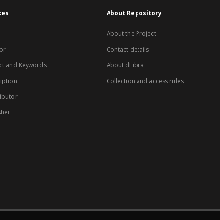
xes
About Repository
About the Project
or
Contact details
ct and Keywords
About dLibra
iption
Collection and access rules
ibutor
sher