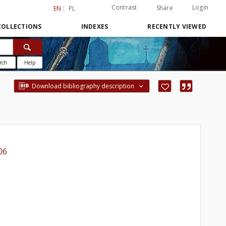
Contrast
Login
Share
EN
PL
COLLECTIONS
INDEXES
RECENTLY VIEWED
rch
Help
Download bibliography description
06