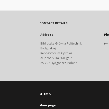
CONTACT DETAILS
Address
Ph
Biblioteka Główna Politechniki
(+4
Bydgoskiej
Repozytorium Cyfrowe
Al. prof. S. Kaliskiego 7
85-796 Bydgoszcz, Poland
SITEMAP
Main page