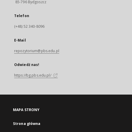
85-796 Bydgoszcz
Telefon
(+48) 52 340-8096
E-Mail
repozytorium@pbs.edu.pl
Odwiedź nas!
https://bg.pbs.edu.pl/
MAPA STRONY
Strona główna