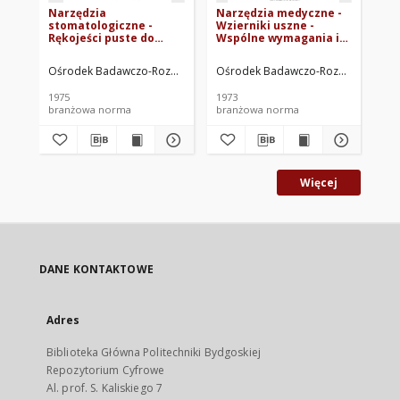
Narzędzia
Narzędzia medyczne -
Na
stomatologiczne -
Wzierniki uszne -
Sk
Rękojeści puste do
Wspólne wymagania i
po
dźwigni - Wymiary BN-
badania BN-72/5917-07
BN
75/5902-05
Ośrodek Badawczo-Rozwojowy Techniki Medycznej ORMED. Oprac.
Ośrodek Badawczo-Rozwojowy Tech
Oś
1975
1973
197
branżowa norma
branżowa norma
br
Więcej
DANE KONTAKTOWE
Adres
Biblioteka Główna Politechniki Bydgoskiej
Repozytorium Cyfrowe
Al. prof. S. Kaliskiego 7