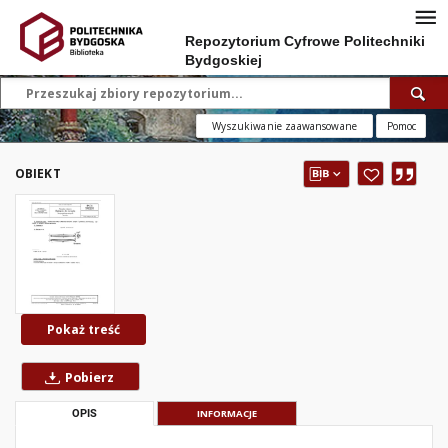
Repozytorium Cyfrowe Politechniki
Bydgoskiej
Wyszukiwanie zaawansowane
Pomoc
OBIEKT
Pokaż treść
Pobierz
OPIS
INFORMACJE