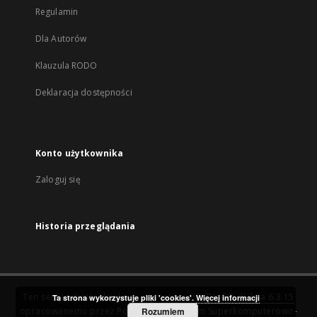
Regulamin
Dla Autorów
Klauzula RODO
Deklaracja dostępności
Konto użytkownika
Zaloguj się
Historia przeglądania
Ten serwis działa dzięki oprogramowaniu
DInGO dLibra 6.3.15
Ta strona wykorzystuje pliki 'cookies'.
Więcej informacji
opracowanemu przez
Poznańskie Centrum Superkomputerowo-
Rozumiem