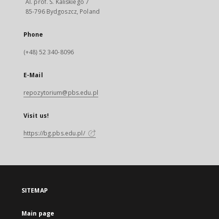
Al. prof. S. Kaliskiego 7
85-796 Bydgoszcz, Poland
Phone
(+48) 52 340-8096
E-Mail
repozytorium@pbs.edu.pl
Visit us!
https://bg.pbs.edu.pl/
SITEMAP
Main page