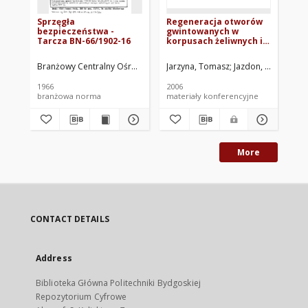
Sprzęgła
Regeneracja otworów
Pr
bezpieczeństwa -
gwintowanych w
ba
Tarcza BN-66/1902-16
korpusach żeliwnych i
pr
ze stopów aluminium
ro
zb
Branżowy Centralny Ośrodek Normalizacyjny. Oprac.
Jarzyna, Tomasz
Jazdon, Andrzej
Sad
Pr
1966
2006
201
branżowa norma
materiały konferencyjne
roz
More
CONTACT DETAILS
Address
Biblioteka Główna Politechniki Bydgoskiej
Repozytorium Cyfrowe