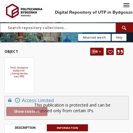
Digital Repository of UTP in Bydgoszc
Advanced search
Help
OBJECT
Access Limited
This publication is protected and can be
accessed only from certain IPs.
Show content
DESCRIPTION
INFORMATION