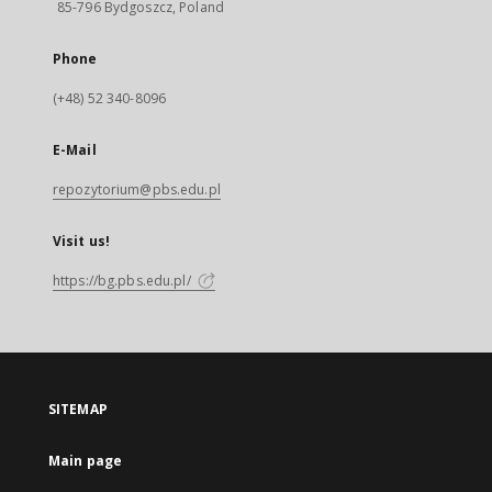
85-796 Bydgoszcz, Poland
Phone
(+48) 52 340-8096
E-Mail
repozytorium@pbs.edu.pl
Visit us!
https://bg.pbs.edu.pl/
SITEMAP
Main page