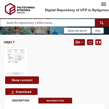
Digital Repository of UTP in Bydgoszc
Advanced search
Help
OBJECT
Show content
Download
DESCRIPTION
INFORMATION