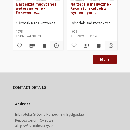
Narzędzia medyczne i
Narzędzia medyczne -
Na
weterynaryjne -
Rękojeści skalpeli z
Rę
Pakowanie,
wymiennymi
ha
przechowywanie i
brzeszczotami BN-
75
transport - Wspólne
77/5902-07
Ośrodek Badawczo-Rozwojowy Techniki Medycznej. Oprac.
Ośrodek Badawczo-Rozwojowy Techn
Oś
wymagania i badania
BN-74/5909-02
1975
1978
197
branżowa norma
branżowa norma
br
More
CONTACT DETAILS
Address
Biblioteka Główna Politechniki Bydgoskiej
Repozytorium Cyfrowe
Al. prof. S. Kaliskiego 7