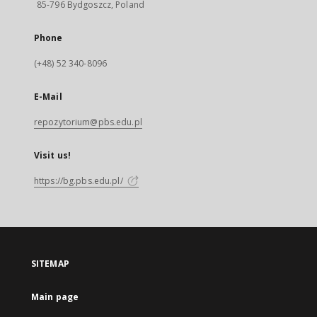
85-796 Bydgoszcz, Poland
Phone
(+48) 52 340-8096
E-Mail
repozytorium@pbs.edu.pl
Visit us!
https://bg.pbs.edu.pl/
SITEMAP
Main page