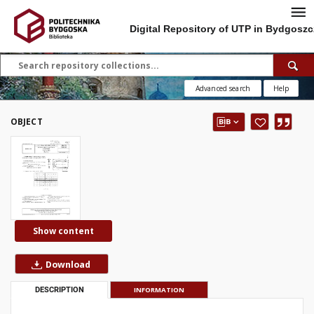
Digital Repository of UTP in Bydgoszc
Advanced search
Help
OBJECT
Show content
Download
DESCRIPTION
INFORMATION