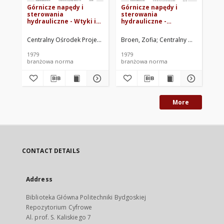
Górnicze napędy i
Górnicze napędy i
Ła
sterowania
sterowania
gó
hydrauliczne - Wtyki i
hydrauliczne -
gniazda złączy
Pierścienie oporowe -
wtykowych - Wymiary
Wymiary BN-79/5283-04
Centralny Ośrodek Projektowo-Konstrukcyjny Maszyn Górniczych KOM
Broen, Zofia
Centralny Ośrodek Pro
Bro
BN-79/5283-01
1979
1979
197
branżowa norma
branżowa norma
br
More
CONTACT DETAILS
Address
Biblioteka Główna Politechniki Bydgoskiej
Repozytorium Cyfrowe
Al. prof. S. Kaliskiego 7