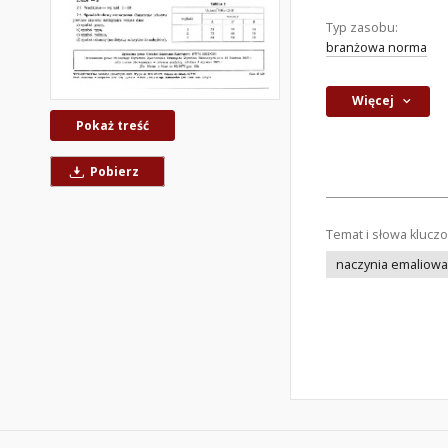
Typ zasobu:
branżowa norma
Więcej
Pokaż treść
Pobierz
Temat i słowa klucz
naczynia emaliow