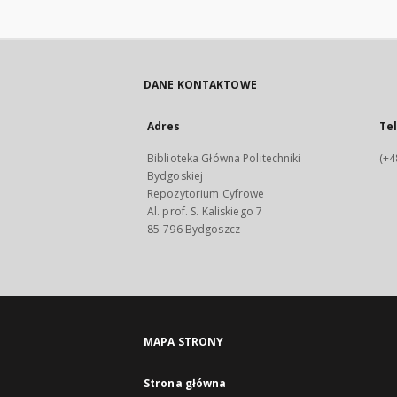
DANE KONTAKTOWE
Adres
Te
Biblioteka Główna Politechniki
(+4
Bydgoskiej
Repozytorium Cyfrowe
Al. prof. S. Kaliskiego 7
85-796 Bydgoszcz
MAPA STRONY
Strona główna