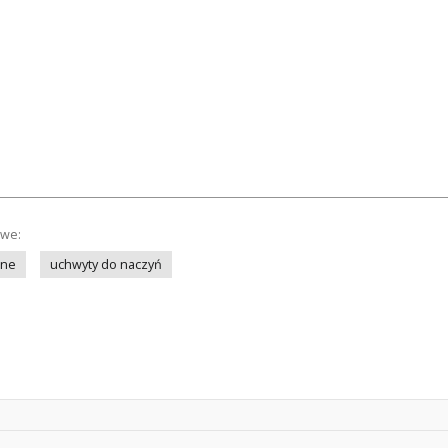
owe:
ane
uchwyty do naczyń