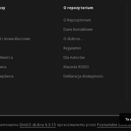
ksy
O repozytorium
O Repozytorium
Dane kontaktowe
 i słowa kluczowe
O dLibrze...
Regulamin
łtwórca
Dla Autorów
wca
Klauzula RODO
 wydania
Deklaracja dostępności
Ta 
ogramowaniu
DInGO dLibra 6.3.15
opracowanemu przez
Poznańskie Centr