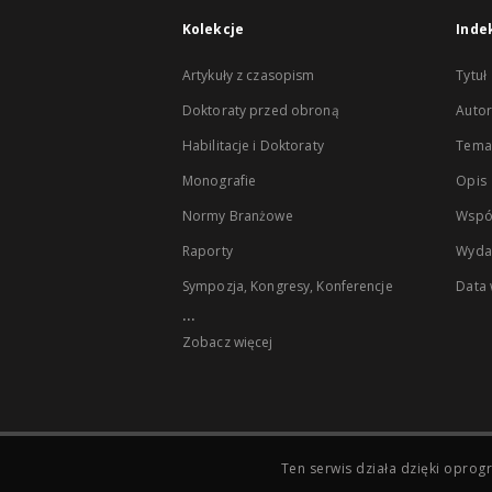
Kolekcje
Inde
Artykuły z czasopism
Tytuł
Doktoraty przed obroną
Autor
Habilitacje i Doktoraty
Temat
Monografie
Opis
Normy Branżowe
Wspó
Raporty
Wyda
Sympozja, Kongresy, Konferencje
Data
...
Zobacz więcej
Ten serwis działa dzięki opr