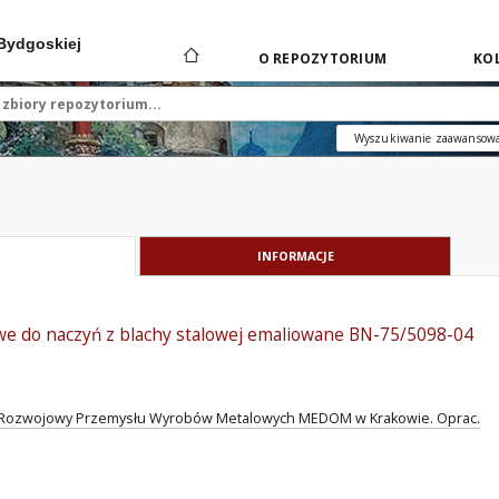
 Bydgoskiej
O REPOZYTORIUM
KOL
Wyszukiwanie zaawansow
INFORMACJE
e do naczyń z blachy stalowej emaliowane BN-75/5098-04
Rozwojowy Przemysłu Wyrobów Metalowych MEDOM w Krakowie. Oprac.