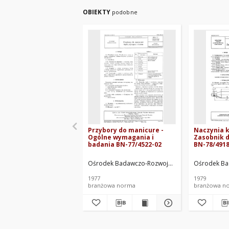
OBIEKTY
podobne
Przybory do manicure -
Naczynia 
Ogólne wymagania i
Zasobnik 
badania BN-77/4522-02
BN-78/4918
Ośrodek Badawczo-Rozwojowy Przemysłu Wyrob
Ośrodek Ba
1977
1979
branżowa norma
branżowa n