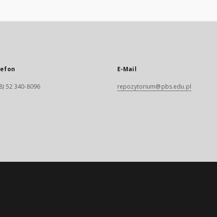
lefon
E-Mail
8) 52 340-8096
repozytorium@pbs.edu.pl