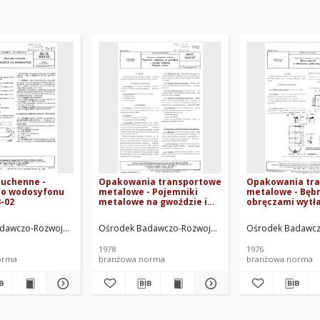
kuchenne -
Opakowania transportowe
Opakowania tr
do wodosyfonu
metalowe - Pojemniki
metalowe - Bębn
-02
metalowe na gwoździe i
obręczami wytł
wyroby śrubowe -
BN-76/5046-01
Wymagania i badania BN-
ów Metalowych "Medom" w Krakowie. Oprac.
dawczo-Rozwojowy Przemysłu Wyrobów Metalowych "Medom" w Krakowie. Op
Ośrodek Badawczo-Rozwojowy Przemysłu Wyrobów M
Ośrodek Badawcz
77/5045-07
1978
1976
orma
branżowa norma
branżowa norma