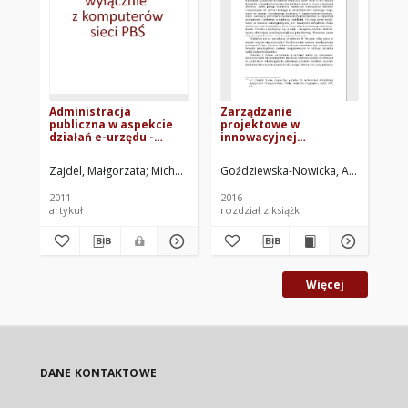
Administracja
Zarządzanie
Ni
publiczna w aspekcie
projektowe w
ro
działań e-urzędu -
innowacyjnej
wyniki z badań
organizacji
Zajdel, Małgorzata
Michalcewicz-Kaniowska, Małgorzata
Goździewska-Nowicka, Agnieszka
Bal
2011
2016
200
artykuł
rozdział z książki
mat
Więcej
DANE KONTAKTOWE