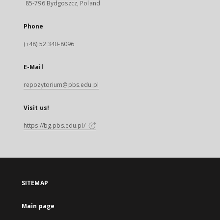
85-796 Bydgoszcz, Poland
Phone
(+48) 52 340-8096
E-Mail
repozytorium@pbs.edu.pl
Visit us!
https://bg.pbs.edu.pl/
SITEMAP
Main page