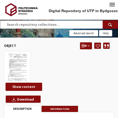
Digital Repository of UTP in Bydgoszc
Advanced search
Help
OBJECT
Show content
Download
DESCRIPTION
INFORMATION