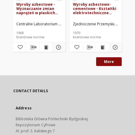
Wyroby azbestowe -
Wyroby azbestowo-
Cz
Wyznaczanie zmian
cementowe - Kształtki
we
naprężeń w płaskich
elektrotechniczne
li
uszczelkach BN-
nieimpregnowane BN-
10
68/5411-03
70/6754-01
Centralne Laboratorium Stosowania i Przetwórstwa Tworzyw Sztuczny
Zjednoczenie Przemysłu Izolacji Bud
Cen
1968
1970
196
branżowa norma
branżowa norma
br
More
CONTACT DETAILS
Address
Biblioteka Główna Politechniki Bydgoskiej
Repozytorium Cyfrowe
Al. prof. S. Kaliskiego 7