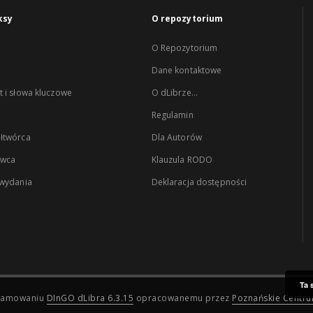
ksy
O repozytorium
O Repozytorium
Dane kontaktowe
 i słowa kluczowe
O dLibrze...
Regulamin
łtwórca
Dla Autorów
wca
Klauzula RODO
 wydania
Deklaracja dostępności
Ta 
ogramowaniu
DInGO dLibra 6.3.15
opracowanemu przez
Poznańskie Centr