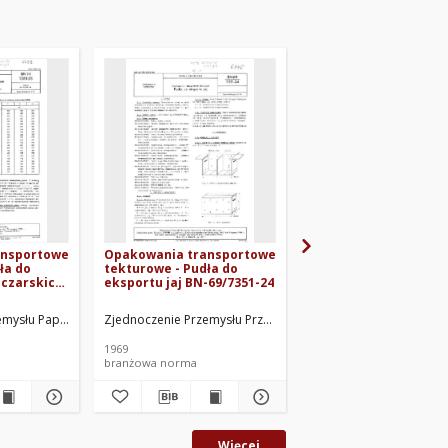
ansportowe
Opakowania transportowe
Opakowania jednost
ła do
tekturowe - Pudła do
metalowe - Puszki
czarskich
eksportu jaj BN-69/7351-24
prostokątne do kons
BN-74/5041-06
etalowych MEDOM w Krakowie. Oprac.
emysłu Papierniczego. Oprac.
Zjednoczenie Przemysłu Przetworów Papierowych i Materiał
Kombinat Opakowań Bla
1969
1975
branżowa norma
branżowa norma
Więcej