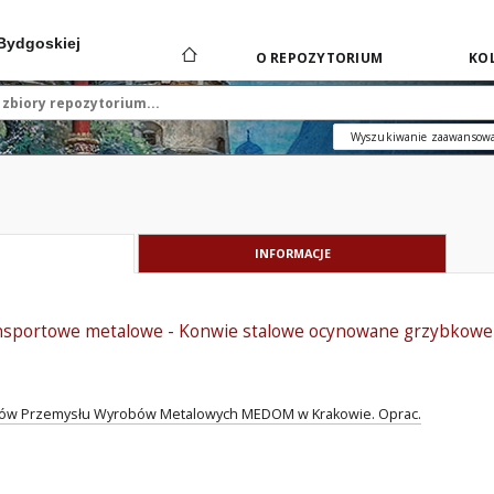
 Bydgoskiej
O REPOZYTORIUM
KOL
Wyszukiwanie zaawansow
INFORMACJE
nsportowe metalowe - Konwie stalowe ocynowane grzybkowe
diów Przemysłu Wyrobów Metalowych MEDOM w Krakowie. Oprac.