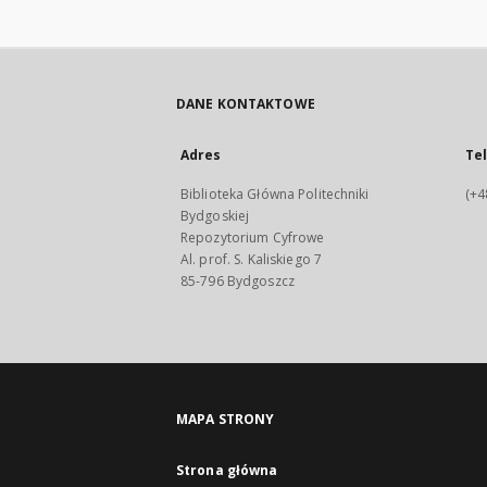
DANE KONTAKTOWE
Adres
Te
Biblioteka Główna Politechniki
(+4
Bydgoskiej
Repozytorium Cyfrowe
Al. prof. S. Kaliskiego 7
85-796 Bydgoszcz
MAPA STRONY
Strona główna