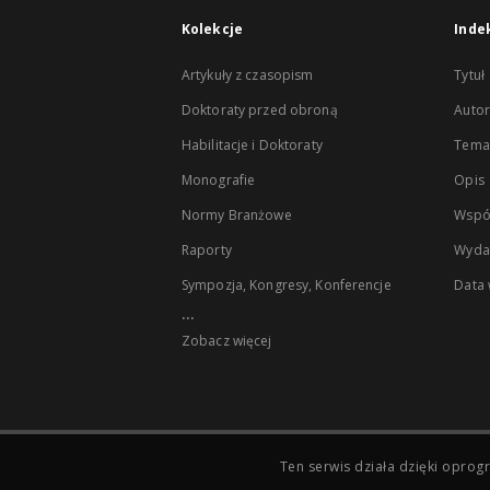
Kolekcje
Inde
Artykuły z czasopism
Tytuł
Doktoraty przed obroną
Autor
Habilitacje i Doktoraty
Temat
Monografie
Opis
Normy Branżowe
Wspó
Raporty
Wyda
Sympozja, Kongresy, Konferencje
Data
...
Zobacz więcej
Ten serwis działa dzięki opr