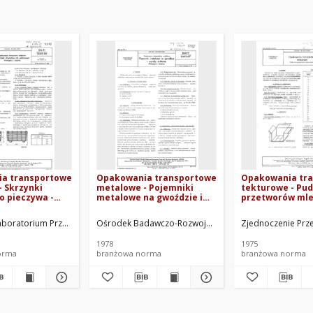
a transportowe
Opakowania transportowe
Opakowania tr
 Skrzynki
metalowe - Pojemniki
tekturowe - Pud
o pieczywa -
metalowe na gwoździe i
przetworów mle
 i badania BN-
wyroby śrubowe -
BN-74/7351-25
Wymagania i badania BN-
ów Metalowych "Medom" w Krakowie. Oprac.
Laboratorium Przemysłu Wyrobów Metalowych. Oprac.
Ośrodek Badawczo-Rozwojowy Przemysłu Wyrobów M
Zjednoczenie Prz
77/5045-07
1978
1975
orma
branżowa norma
branżowa norma