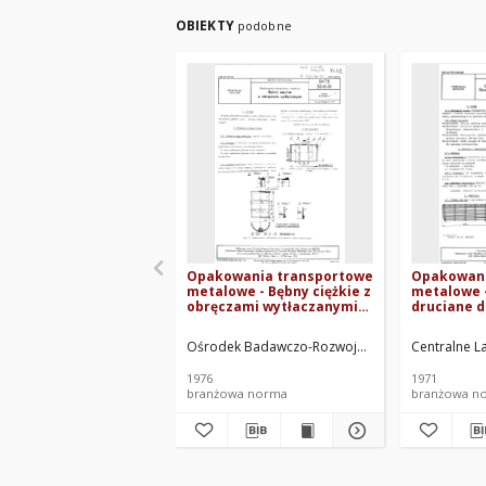
OBIEKTY
podobne
Opakowania transportowe
Opakowani
metalowe - Bębny ciężkie z
metalowe -
obręczami wytłaczanymi
druciane d
BN-76/5046-01
Wymagania
71/5045-06
Ośrodek Badawczo-Rozwojowy Przemysłu Wyrob
Centralne 
1976
1971
branżowa norma
branżowa n