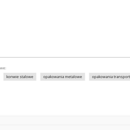
owe:
konwie stalowe
opakowania metalowe
opakowania transpor