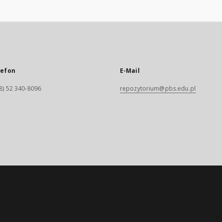
lefon
E-Mail
8) 52 340-8096
repozytorium@pbs.edu.pl