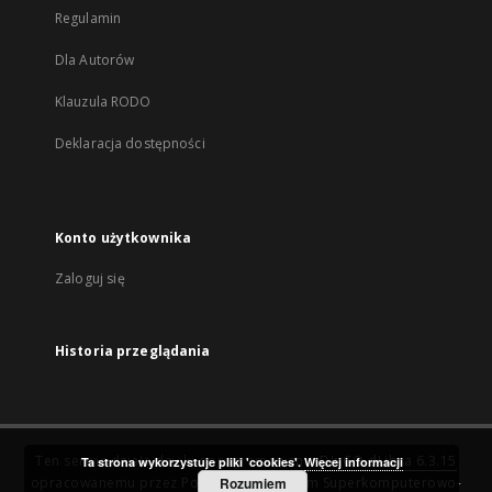
Regulamin
Dla Autorów
Klauzula RODO
Deklaracja dostępności
Konto użytkownika
Zaloguj się
Historia przeglądania
Ten serwis działa dzięki oprogramowaniu
DInGO dLibra 6.3.15
Ta strona wykorzystuje pliki 'cookies'.
Więcej informacji
opracowanemu przez
Poznańskie Centrum Superkomputerowo-
Rozumiem