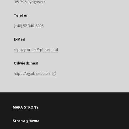
85-796 Bydgoszcz
Telefon
(+48) 52 340-8096
E-Mail
repozytorium@pbs.edu.pl
Odwiedź nas!
https://bg.pbs.edu.pl/
MAPA STRONY
Strona główna