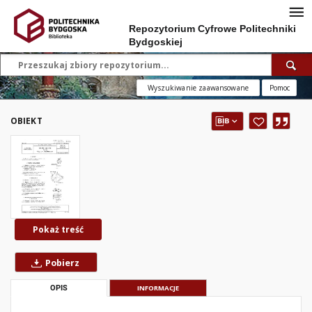
Repozytorium Cyfrowe Politechniki
Bydgoskiej
Wyszukiwanie zaawansowane
Pomoc
OBIEKT
Pokaż treść
Pobierz
OPIS
INFORMACJE