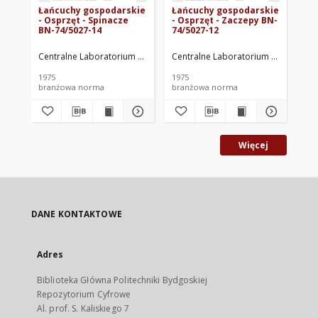
Łańcuchy gospodarskie
Łańcuchy gospodarskie
Ła
- Osprzęt - Spinacze
- Osprzęt - Zaczepy BN-
- O
BN-74/5027-14
74/5027-12
74
Centralne Laboratorium Przemysłu Wyrobów Metalowych. Oprac.
Centralne Laboratorium Przemysłu
Cen
1975
1975
197
branżowa norma
branżowa norma
br
Więcej
DANE KONTAKTOWE
Adres
Biblioteka Główna Politechniki Bydgoskiej
Repozytorium Cyfrowe
Al. prof. S. Kaliskiego 7