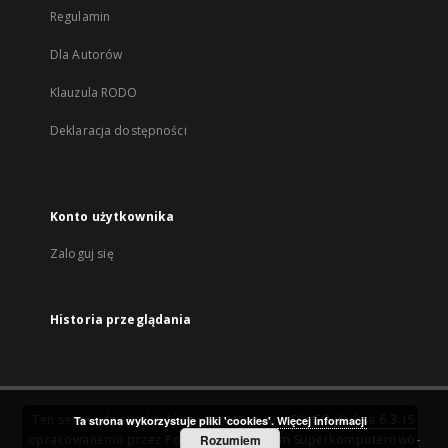
Regulamin
Dla Autorów
Klauzula RODO
Deklaracja dostępności
Konto użytkownika
Zaloguj się
Historia przeglądania
Ten serwis działa dzięki oprogramowaniu
DInGO dLibra 6.3.15
Ta strona wykorzystuje pliki 'cookies'.
Więcej informacji
opracowanemu przez
Poznańskie Centrum Superkomputerowo-
Rozumiem