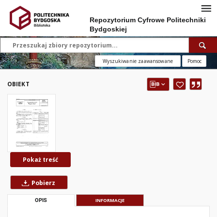
Repozytorium Cyfrowe Politechniki
Bydgoskiej
Wyszukiwanie zaawansowane
Pomoc
OBIEKT
Pokaż treść
Pobierz
OPIS
INFORMACJE