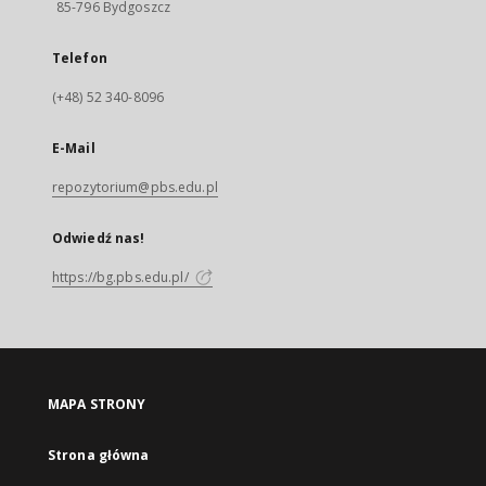
85-796 Bydgoszcz
Telefon
(+48) 52 340-8096
E-Mail
repozytorium@pbs.edu.pl
Odwiedź nas!
https://bg.pbs.edu.pl/
MAPA STRONY
Strona główna