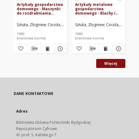
Artykuły gospodarstwa
Artykuły metalowe
Wi
domowego - Maszynki
gospodarstwa
st
do rozdrabniania
domowego - Blachy i
jarzyn z napędem
formy do ciast -
ręcznym - Wspólne
Wspólne wymagania i
Sztuka, Zbigniew
Ciozda, Andrzej
Sztuka, Zbigniew
Ośrodek Badawczo-Rozwojowy S
Ciozda, Andrzej
Szt
O
wymagania i badania
badania BN-80/4936-07
BN-80/4936-06
1980
1980
197
branżowa norma
branżowa norma
br
Więcej
DANE KONTAKTOWE
Adres
Biblioteka Główna Politechniki Bydgoskiej
Repozytorium Cyfrowe
Al. prof. S. Kaliskiego 7