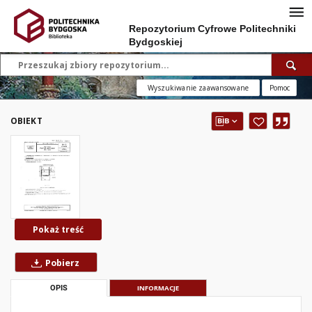
Repozytorium Cyfrowe Politechniki
Bydgoskiej
Wyszukiwanie zaawansowane
Pomoc
OBIEKT
Pokaż treść
Pobierz
OPIS
INFORMACJE