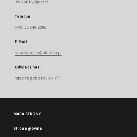
85-796 Bydgoszcz
Telefon
(+48) 52 340-8096
E-Mail
repozytorium@pbs.edu.pl
Odwiedź nas!
https://bg.pbs.edu.pl/
MAPA STRONY
Strona główna