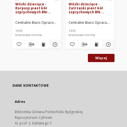
Wózki dziecięce -
Wózki dziecięce -
Wó
Korpusy piast kół
Zatrzaski piast kół
sz
szprychowych BN-
szprychowych BN-
Ze
70/4946-12
70/4946-14
70
Centralne Biuro Opracowań Technicznych Drobnej Wytwórczości. Op
Centralne Biuro Opracowań Technic
Cen
1970
1970
197
branżowa norma
branżowa norma
br
Więcej
DANE KONTAKTOWE
Adres
Biblioteka Główna Politechniki Bydgoskiej
Repozytorium Cyfrowe
Al. prof. S. Kaliskiego 7