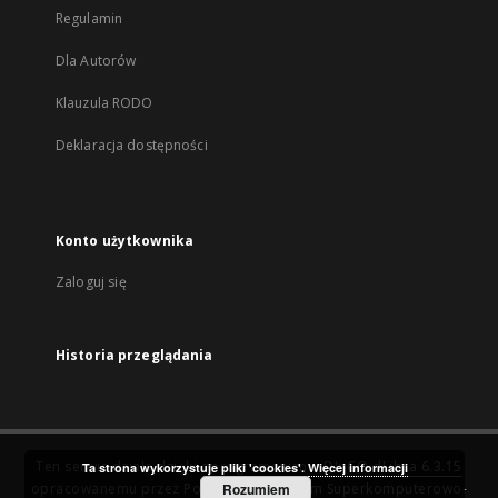
Regulamin
Dla Autorów
Klauzula RODO
Deklaracja dostępności
Konto użytkownika
Zaloguj się
Historia przeglądania
Ten serwis działa dzięki oprogramowaniu
DInGO dLibra 6.3.15
Ta strona wykorzystuje pliki 'cookies'.
Więcej informacji
opracowanemu przez
Poznańskie Centrum Superkomputerowo-
Rozumiem