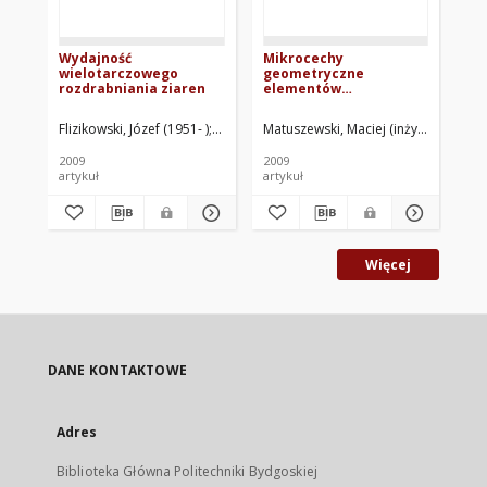
Wydajność
Mikrocechy
Pr
wielotarczowego
geometryczne
ro
rozdrabniania ziaren
elementów
ma
rozdrabniających
mł
st
Flizikowski, Józef (1951- )
Świetlicki, Adam
Matuszewski, Maciej (inżynier)
Styp-R
Wil
2009
2009
200
artykuł
artykuł
art
Więcej
DANE KONTAKTOWE
Adres
Biblioteka Główna Politechniki Bydgoskiej