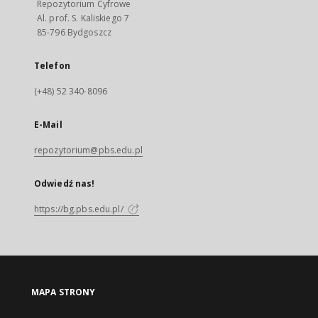
Repozytorium Cyfrowe
Al. prof. S. Kaliskiego 7
85-796 Bydgoszcz
Telefon
(+48) 52 340-8096
E-Mail
repozytorium@pbs.edu.pl
Odwiedź nas!
https://bg.pbs.edu.pl/
MAPA STRONY