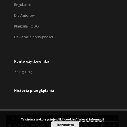
Regulamin
Dla Autorów
Klauzula RODO
Deklaracja dostępności
Konto użytkownika
Zaloguj się
Historia przeglądania
Ten serwis działa dzięki oprogramowaniu
DInGO dLibra 6.3.15
Ta strona wykorzystuje pliki 'cookies'.
Więcej informacji
opracowanemu przez
Poznańskie Centrum Superkomputerowo-
Rozumiem