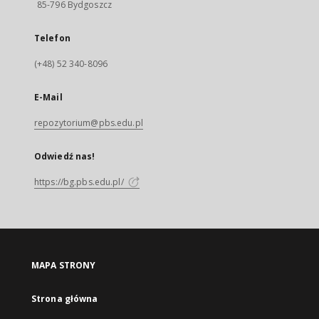
85-796 Bydgoszcz
Telefon
(+48) 52 340-8096
E-Mail
repozytorium@pbs.edu.pl
Odwiedź nas!
https://bg.pbs.edu.pl/
MAPA STRONY
Strona główna