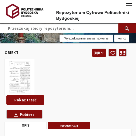
Repozytorium Cyfrowe Politechniki
Bydgoskiej
Wyszukiwanie zaawansowane
Pomoc
OBIEKT
Pokaż treść
Pobierz
OPIS
INFORMACJE