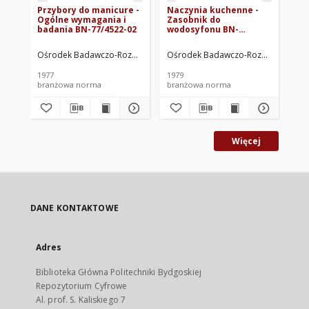
Przybory do manicure -
Naczynia kuchenne -
Op
Ogólne wymagania i
Zasobnik do
tr
badania BN-77/4522-02
wodosyfonu BN-
me
78/4918-02
me
wy
Ośrodek Badawczo-Rozwojowy Przemysłu Wyrobów Metalowych "Med
Ośrodek Badawczo-Rozwojowy Prze
Oś
Wy
BN
1977
1979
197
branżowa norma
branżowa norma
br
Więcej
DANE KONTAKTOWE
Adres
Biblioteka Główna Politechniki Bydgoskiej
Repozytorium Cyfrowe
Al. prof. S. Kaliskiego 7