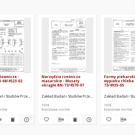
żownicze -
Narzędzia rzeźniczo
Formy piekarsk
-68/4523-02
masarskie - Musaty
wypieku chleba
okrągłe BN-73/4570-07
73/4935-05
talowych "Medom" w Krakowie. Oprac.
ań i Studiów Przemysłu Wyrobów Metalowych "Medom" w Krakowie. Oprac.
Zakład Badań i Studiów Przemysłu Wyrobów Metalowy
Zakład Badań i S
1974
1974
orma
branżowa norma
branżowa norma