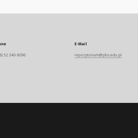
one
E-Mail
8) 52 340-8096
repozytorium@pbs.edu.pl