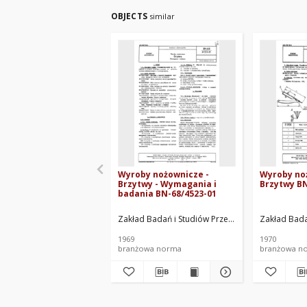
OBJECTS
similar
Wyroby nożownicze -
Wyroby no
Brzytwy - Wymagania i
Brzytwy BN
badania BN-68/4523-01
Zakład Badań i Studiów Przemysłu Wyrobów Me
Zakład Bad
1969
1970
branżowa norma
branżowa n