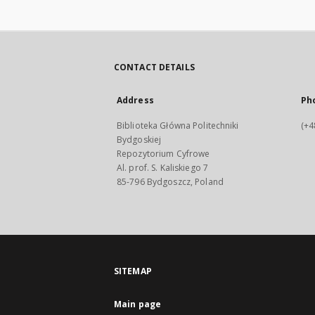
CONTACT DETAILS
Address
Ph
Biblioteka Główna Politechniki
(+4
Bydgoskiej
Repozytorium Cyfrowe
Al. prof. S. Kaliskiego 7
85-796 Bydgoszcz, Poland
SITEMAP
Main page