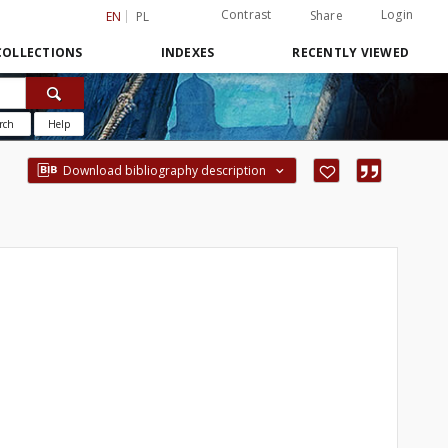
Contrast
Login
Share
EN
PL
COLLECTIONS
INDEXES
RECENTLY VIEWED
rch
Help
Download bibliography description