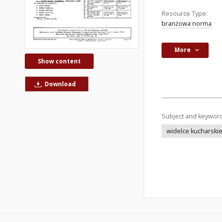
Resource Type:
branżowa norma
More
Show content
Download
Subject and keywor
widelce kucharski