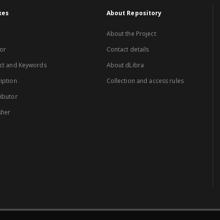
xes
About Repository
About the Project
or
Contact details
ct and Keywords
About dLibra
iption
Collection and access rules
ibutor
sher