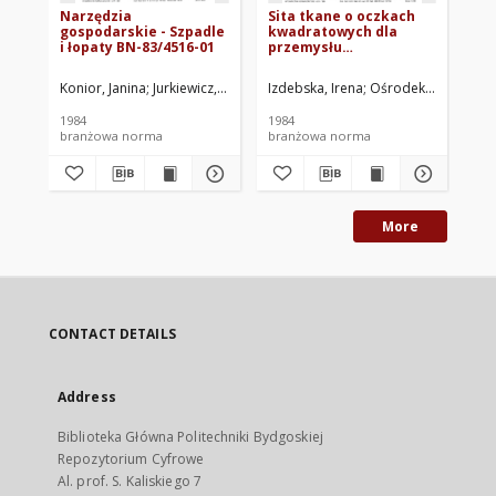
Narzędzia
Sita tkane o oczkach
Dr
gospodarskie - Szpadle
kwadratowych dla
- 
i łopaty BN-83/4516-01
przemysłu
BN
młynarskiego BN-
83/5031-04
Konior, Janina
Jurkiewicz, Kazimierz
Izdebska, Irena
Ośrodek Badawczo-Rozwojowy P
Ośrodek Badawczo-
Izd
1984
1984
198
branżowa norma
branżowa norma
br
More
CONTACT DETAILS
Address
Biblioteka Główna Politechniki Bydgoskiej
Repozytorium Cyfrowe
Al. prof. S. Kaliskiego 7