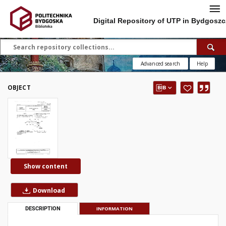
Digital Repository of UTP in Bydgoszc
Advanced search
Help
OBJECT
Show content
Download
DESCRIPTION
INFORMATION