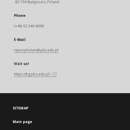
85-796 Bydgoszcz, Poland
Phone
(+48) 52 340-8096
E-Mail
repozytorium@pbs.edu.pl
Visit us!
https://bg.pbs.edu.pl/
SITEMAP
Main page