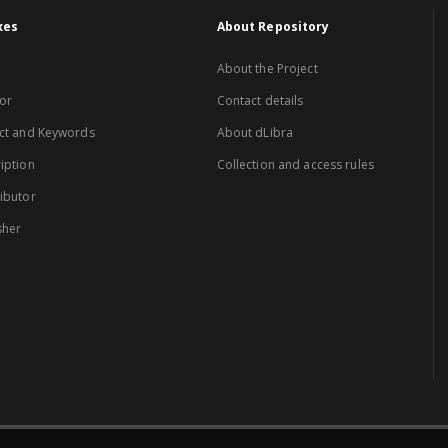
xes
About Repository
About the Project
or
Contact details
ct and Keywords
About dLibra
iption
Collection and access rules
ibutor
sher