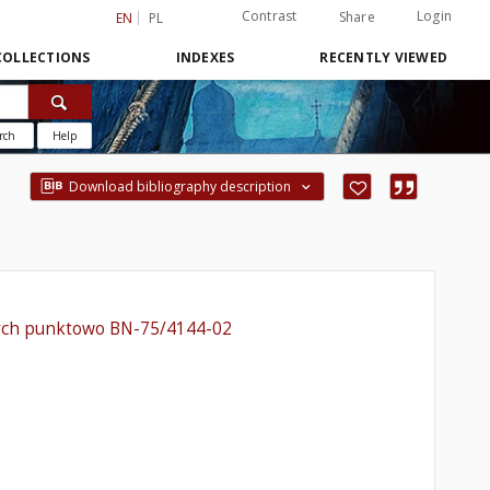
Contrast
Login
Share
EN
PL
COLLECTIONS
INDEXES
RECENTLY VIEWED
rch
Help
Download bibliography description
nych punktowo BN-75/4144-02