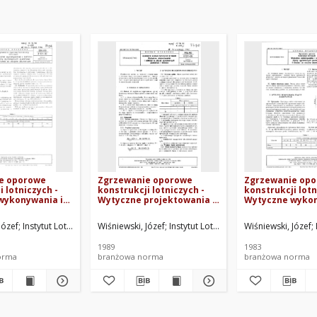
e oporowe
Zgrzewanie oporowe
Zgrzewanie op
i lotniczych -
konstrukcji lotniczych -
konstrukcji lotn
wykonywania i
Wytyczne projektowania i
Wytyczne wykon
ączy
obliczania złączy
kontroli złączy
ch punktowo i
zgrzewanych punktowo i
zgrzewanych pu
h. Oprac.
Józef
Instytut Lotnictwa w Warszawie. Oprac.
Wiśniewski, Józef
Instytut Lotnictwa w Warszawie. Opra
Wiśniewski, Józef
 stopów
liniowo BN-89/4101-05
liniowo ze stop
 BN-89/4101-03
aluminium BN-8
1989
1983
orma
branżowa norma
branżowa norma