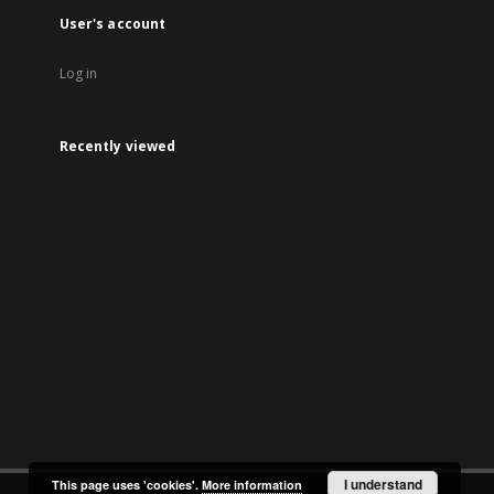
User's account
Log in
Recently viewed
I understand
This page uses 'cookies'.
More information