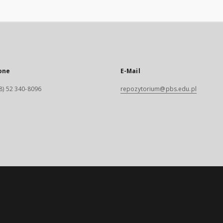
one
E-Mail
8) 52 340-8096
repozytorium@pbs.edu.pl