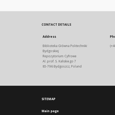
CONTACT DETAILS
Address
Ph
Biblioteka Główna Politechniki
(+4
Bydgoskiej
Repozytorium Cyfrowe
Al. prof. S. Kaliskiego 7
85-796 Bydgoszcz, Poland
SITEMAP
Main page