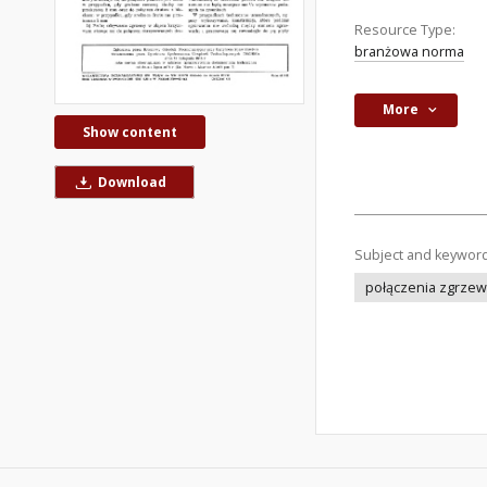
Resource Type:
branżowa norma
More
Show content
Download
Subject and keywor
połączenia zgrze