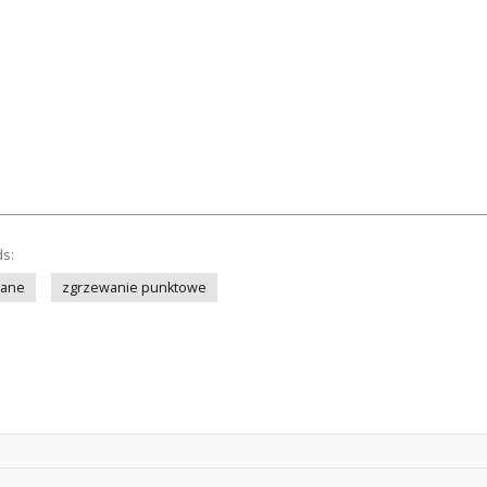
ds:
wane
zgrzewanie punktowe