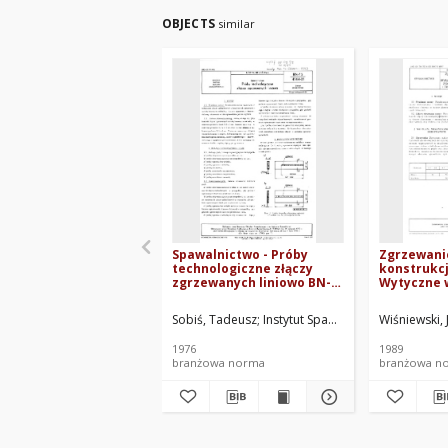
OBJECTS
similar
Spawalnictwo - Próby
Zgrzewani
technologiczne złączy
konstrukcj
zgrzewanych liniowo BN-
Wytyczne 
75/4144-01
kontroli zł
zgrzewany
Sobiś, Tadeusz
Instytut Spawalnictwa w Gliwicac
Wiśniewski, 
liniowo ze
aluminium
1976
1989
branżowa norma
branżowa n