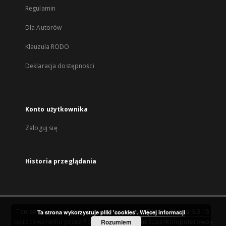
Regulamin
Dla Autorów
Klauzula RODO
Deklaracja dostępności
Konto użytkownika
Zaloguj się
Historia przeglądania
Ten serwis działa dzięki oprogramowaniu
DInGO dLibra 6.3.15
Ta strona wykorzystuje pliki 'cookies'.
Więcej informacji
opracowanemu przez
Poznańskie Centrum Superkomputerowo-
Rozumiem