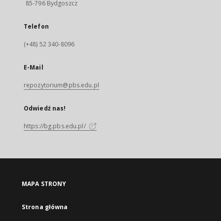
85-796 Bydgoszcz
Telefon
(+48) 52 340-8096
E-Mail
repozytorium@pbs.edu.pl
Odwiedź nas!
https://bg.pbs.edu.pl/
MAPA STRONY
Strona główna