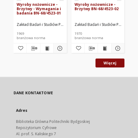
Wyroby nożownicze -
Wyroby nożownicze -
Na
Brzytwy - Wymagania i
Brzytwy BN-68/4523-02
ma
badania BN-68/4523-01
ok
Zakład Badań i Studiów Przemysłu Wyrobów Metalowych "Medom" w 
Zakład Badań i Studiów Przemysłu
Zak
1969
1970
197
branżowa norma
branżowa norma
br
Więcej
DANE KONTAKTOWE
Adres
Biblioteka Główna Politechniki Bydgoskiej
Repozytorium Cyfrowe
Al. prof. S. Kaliskiego 7