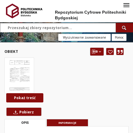
Repozytorium Cyfrowe Politechniki
Bydgoskiej
Wyszukiwanie zaawansowane
Pomoc
OBIEKT
Pokaż treść
Pobierz
OPIS
INFORMACJE