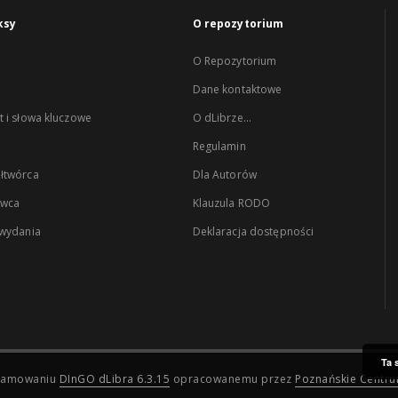
ksy
O repozytorium
O Repozytorium
Dane kontaktowe
 i słowa kluczowe
O dLibrze...
Regulamin
łtwórca
Dla Autorów
wca
Klauzula RODO
 wydania
Deklaracja dostępności
Ta 
ogramowaniu
DInGO dLibra 6.3.15
opracowanemu przez
Poznańskie Centr