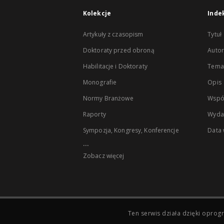
Kolekcje
Inde
Artykuły z czasopism
Tytuł
Doktoraty przed obroną
Autor
Habilitacje i Doktoraty
Temat
Monografie
Opis
Normy Branżowe
Wspó
Raporty
Wyda
Sympozja, Kongresy, Konferencje
Data
...
Zobacz więcej
Ten serwis działa dzięki opr