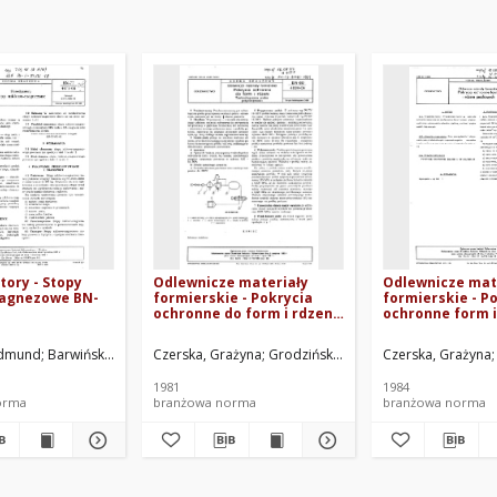
tory - Stopy
Odlewnicze materiały
Odlewnicze mat
agnezowe BN-
formierskie - Pokrycia
formierskie - P
ochronne do form i rdzeni
ochronne form i
- Technologiczna próba
piaskowych BN-
przyczepności BN-80/4024-
lina
Edmund
Instytut Odlewnictwa w Krakowie. Oprac.
Barwiński, Jan
Piaskowski, Jerzy
Czerska, Grażyna
Smoleń, Zygmunt
Grodziński, Zygmunt
Tyszko, Zbigniew
Czerska, Grażyna
Palma, Aleksa
In
04
1981
1984
orma
branżowa norma
branżowa norma