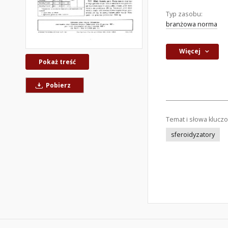
Typ zasobu:
branżowa norma
Więcej
Pokaż treść
Pobierz
Temat i słowa klucz
sferoidyzatory