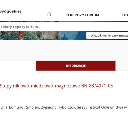
 Bydgoskiej
O REPOZYTORIUM
KOL
Wyszukiwanie zaawansow
INFORMACJE
- Stopy niklowo-miedziowo-magnezowe BN-83/4071-05
ynia, Edmund
;
Smoleń, Zygmunt
;
Tybulczuk, Jerzy
;
Instytut Odlewnictwa w 