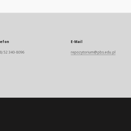
lefon
E-Mail
8) 52 340-8096
repozytorium@pbs.edu.pl