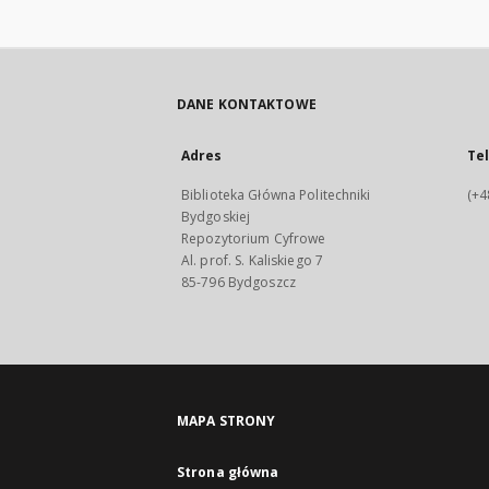
DANE KONTAKTOWE
Adres
Te
Biblioteka Główna Politechniki
(+4
Bydgoskiej
Repozytorium Cyfrowe
Al. prof. S. Kaliskiego 7
85-796 Bydgoszcz
MAPA STRONY
Strona główna