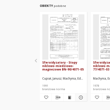
OBIEKTY
podobne
Sferoidyzatory - Stopy
Sferoidyza
niklowo-miedziowo-
niklowo-m
magnezowe BN-90/4071-05
77/4071-03
Cupiał, Janusz
Machynia, Edmund
Pawłowska, Ha
Machynia, 
1991
1978
branżowa norma
branżowa n