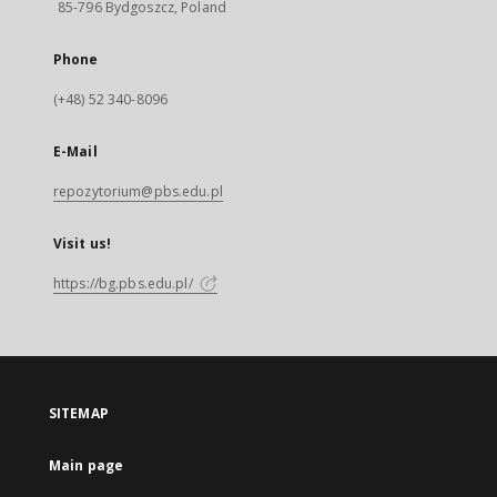
85-796 Bydgoszcz, Poland
Phone
(+48) 52 340-8096
E-Mail
repozytorium@pbs.edu.pl
Visit us!
https://bg.pbs.edu.pl/
SITEMAP
Main page