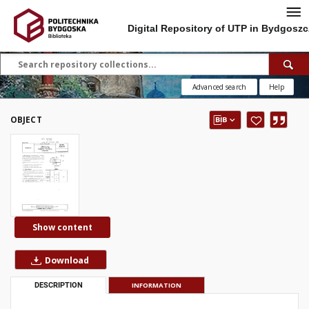
Digital Repository of UTP in Bydgoszc
Advanced search
Help
OBJECT
Show content
Download
DESCRIPTION
INFORMATION