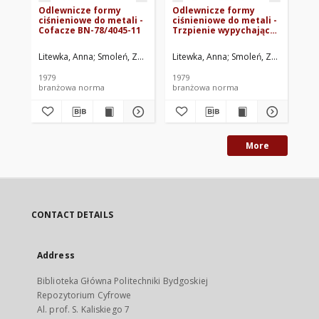
Odlewnicze formy
Odlewnicze formy
Od
ciśnieniowe do metali -
ciśnieniowe do metali -
ci
Cofacze BN-78/4045-11
Trzpienie wypychające
Ko
BN-78/4045-13
78
Litewka, Anna
Smoleń, Zygmunt
Kanikuła, Zbigniew
Litewka, Anna
Smoleń, Zygmunt
Paczka, Tadeusz
Kan
Lit
1979
1979
197
branżowa norma
branżowa norma
br
More
CONTACT DETAILS
Address
Biblioteka Główna Politechniki Bydgoskiej
Repozytorium Cyfrowe
Al. prof. S. Kaliskiego 7