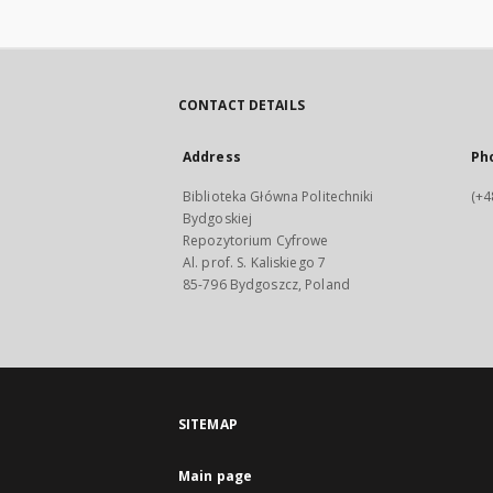
CONTACT DETAILS
Address
Ph
Biblioteka Główna Politechniki
(+4
Bydgoskiej
Repozytorium Cyfrowe
Al. prof. S. Kaliskiego 7
85-796 Bydgoszcz, Poland
SITEMAP
Main page