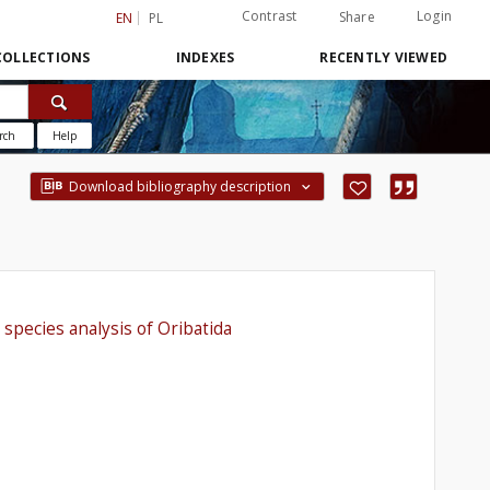
Contrast
Login
Share
EN
PL
COLLECTIONS
INDEXES
RECENTLY VIEWED
rch
Help
Download bibliography description
 species analysis of Oribatida