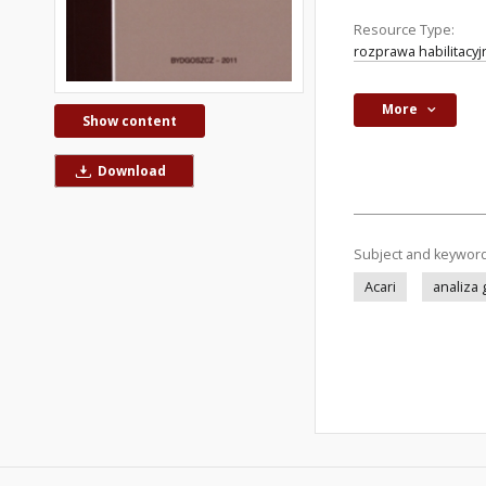
Resource Type:
rozprawa habilitacyj
More
Show content
Download
Subject and keywor
Acari
analiza