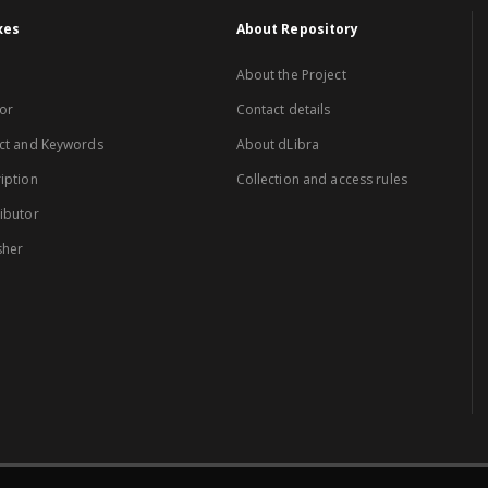
xes
About Repository
About the Project
or
Contact details
ct and Keywords
About dLibra
iption
Collection and access rules
ibutor
sher