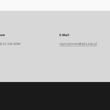
one
E-Mail
8) 52 340-8096
repozytorium@pbs.edu.pl