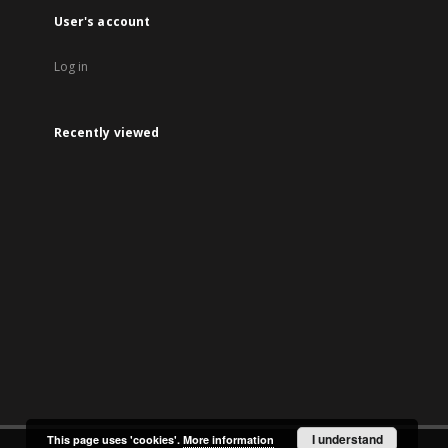
User's account
Log in
Recently viewed
I understand
This page uses 'cookies'.
More information