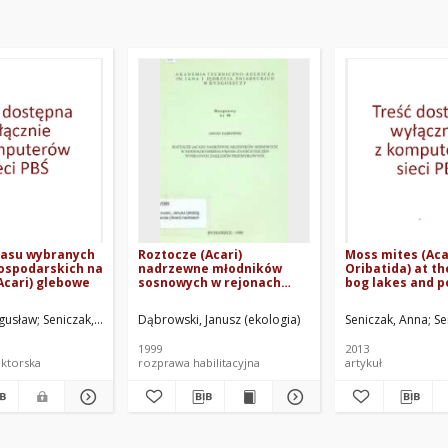
asu wybranych
Roztocze (Acari)
Moss mites (Aca
ospodarskich na
nadrzewne młodników
Oribatida) at th
Acari) glebowe
sosnowych w rejonach
bog lakes and p
oddziaływania
Brodnica Lakel
zanieczyszczeń wybranych
Orawa–Nowy-Ta
na
gusław
Nowachowicz, Jerzy. Red.
Seniczak, Stanisław. Promotor
Dąbrowski, Janusz (ekologia)
Seniczak, Anna
Se
zakładów przemysłowych
(Poland)
1999
2013
ktorska
rozprawa habilitacyjna
artykuł