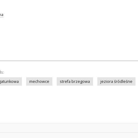
na
ds:
 gatunkowa
mechowce
strefa brzegowa
jeziora śródleśne