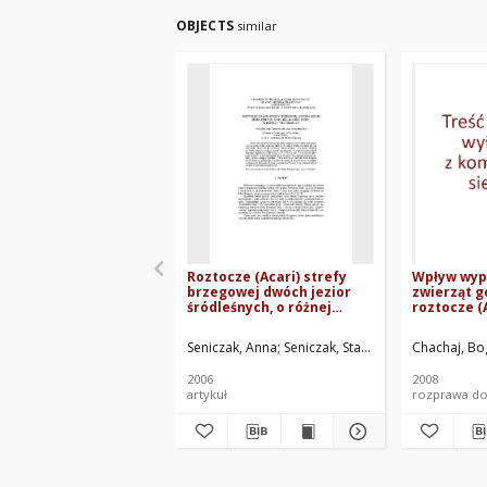
OBJECTS
similar
Roztocze (Acari) strefy
Wpływ wyp
brzegowej dwóch jezior
zwierząt g
śródleśnych, o różnej
roztocze (
jakości wody, w Borach
Tucholskich
Seniczak, Anna
Seniczak, Stanisław
Nowicka, An
Chachaj, Bo
2006
2008
artykuł
rozprawa do