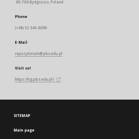
85-796 Bydgoszcz, Poland
Phone
(+48) 52 340-8096
E-Mail
repozytorium@pbs.edu.pl
Visit us!
https://bg.pbs.edu.pl/
SITEMAP
Main page