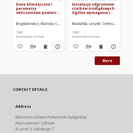
Dane klimatyczne i
Instalacje odgromowe
Ar
parametry
statków śródlądowych -
wo
obliczeniowe powietrza
Ogólne wymagania i
ok
w pomieszczeniach
badania BN-83/3793-01
no
statków wodnych BN-
BN
Bogdanowicz, Mariola
Centrum Techniki Okrętowej w Gdańsku. Opra
Mastalski, Leszek
Centrum Badawczo
Ra
81/3730-07
1981
1983
198
branżowa norma
branżowa norma
br
More
CONTACT DETAILS
Address
Biblioteka Główna Politechniki Bydgoskiej
Repozytorium Cyfrowe
Al. prof. S. Kaliskiego 7