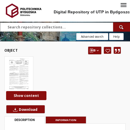
Digital Repository of UTP in Bydgoszc
Advanced search
Help
OBJECT
Show content
Download
DESCRIPTION
INFORMATION