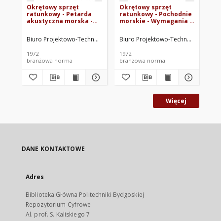
Okrętowy sprzęt
Okrętowy sprzęt
Ok
ratunkowy - Petarda
ratunkowy - Pochodnie
ra
akustyczna morska -
morskie - Wymagania i
św
Wymagania i badania
badania BN-72/3765-30
Wy
BN-72/3765-31
BN
Biuro Projektowo-Technologiczne Morskich Stoczni Remontowych. Op
Biuro Projektowo-Technologiczne M
Biu
1972
1972
197
branżowa norma
branżowa norma
br
Więcej
DANE KONTAKTOWE
Adres
Biblioteka Główna Politechniki Bydgoskiej
Repozytorium Cyfrowe
Al. prof. S. Kaliskiego 7