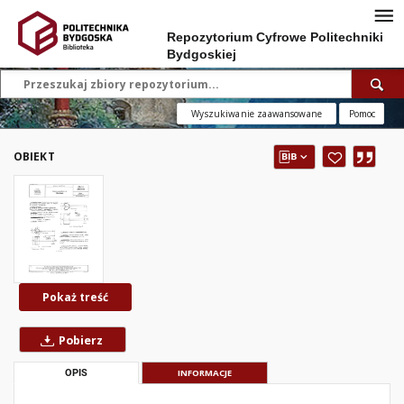
Repozytorium Cyfrowe Politechniki
Bydgoskiej
Wyszukiwanie zaawansowane
Pomoc
OBIEKT
Pokaż treść
Pobierz
OPIS
INFORMACJE