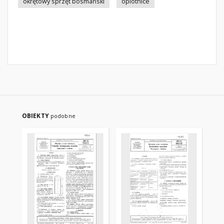
okrętowy sprzęt bosmański
oplotnice
OBIEKTY
podobne