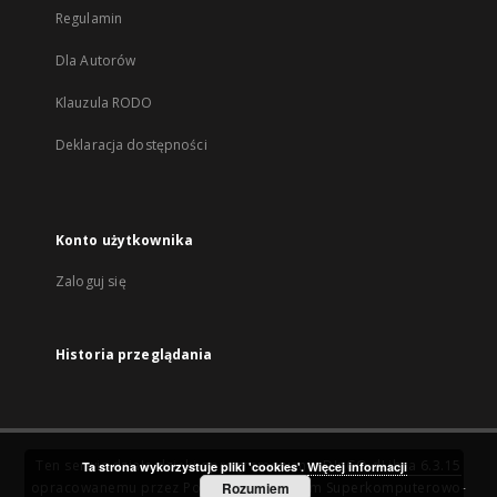
Regulamin
Dla Autorów
Klauzula RODO
Deklaracja dostępności
Konto użytkownika
Zaloguj się
Historia przeglądania
Ten serwis działa dzięki oprogramowaniu
DInGO dLibra 6.3.15
Ta strona wykorzystuje pliki 'cookies'.
Więcej informacji
opracowanemu przez
Poznańskie Centrum Superkomputerowo-
Rozumiem