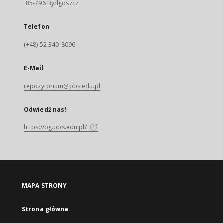
85-796 Bydgoszcz
Telefon
(+48) 52 340-8096
E-Mail
repozytorium@pbs.edu.pl
Odwiedź nas!
https://bg.pbs.edu.pl/
MAPA STRONY
Strona główna