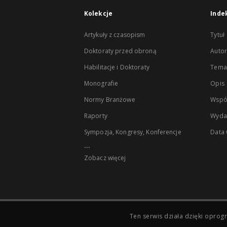
Kolekcje
Inde
Artykuły z czasopism
Tytuł
Doktoraty przed obroną
Autor
Habilitacje i Doktoraty
Temat
Monografie
Opis
Normy Branżowe
Wspó
Raporty
Wyda
Sympozja, Kongresy, Konferencje
Data
...
Zobacz więcej
Ten serwis działa dzięki opr