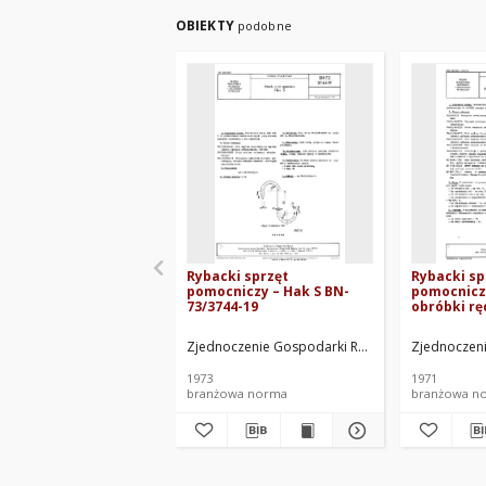
OBIEKTY
podobne
Rybacki sprzęt
Rybacki sp
pomocniczy – Hak S BN-
pomocniczy
73/3744-19
obróbki rę
70/3744-18
Zjednoczenie Gospodarki Rybnej. Oprac.
Zjednoczeni
1973
1971
branżowa norma
branżowa n