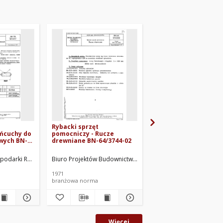
Rybacki sprzęt
Rybacki sprzęt
ańcuchy do
pomocniczy - Rucze
pomocniczy - Rękawi
wych BN-
drewniane BN-64/3744-02
rybacka podwójna BN
65/3744-06
c.
podarki Rybnej. Oprac.
Biuro Projektów Budownictwa Morskiego. Oprac.
Biuro Projektów Budown
1971
1965
branżowa norma
branżowa norma
Więcej