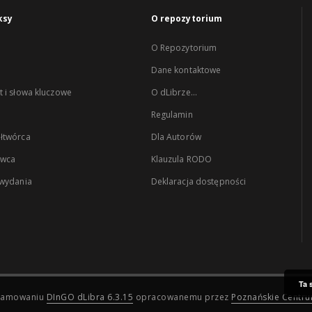
ksy
O repozytorium
O Repozytorium
Dane kontaktowe
 i słowa kluczowe
O dLibrze...
Regulamin
łtwórca
Dla Autorów
wca
Klauzula RODO
 wydania
Deklaracja dostępności
Ta 
ogramowaniu
DInGO dLibra 6.3.15
opracowanemu przez
Poznańskie Centr