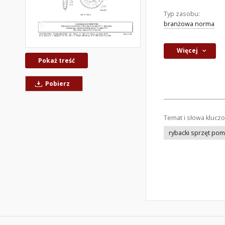
Typ zasobu:
branżowa norma
Więcej
Pokaż treść
Pobierz
Temat i słowa klucz
rybacki sprzęt po