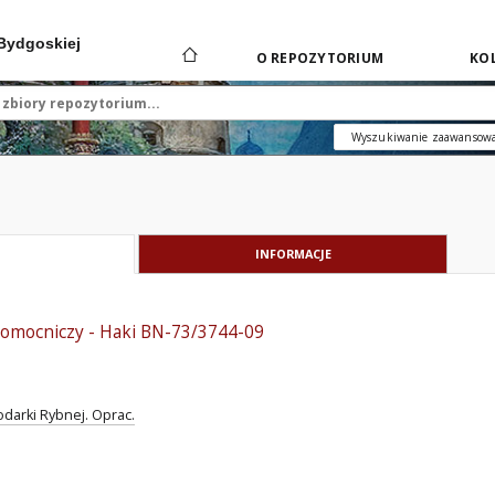
 Bydgoskiej
O REPOZYTORIUM
KOL
Wyszukiwanie zaawansow
INFORMACJE
pomocniczy - Haki BN-73/3744-09
arki Rybnej. Oprac.