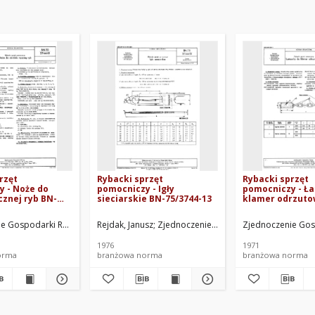
rzęt
Rybacki sprzęt
Rybacki sprzęt
 - Noże do
pomocniczy - Igły
pomocniczy - Ł
cznej ryb BN-
sieciarskie BN-75/3744-13
klamer odrzuto
70/3744-17
e Gospodarki Rybnej. Oprac.
Rejdak, Janusz
Zjednoczenie Gospodarki Rybnej. Opra
Zjednoczenie Gos
1976
1971
orma
branżowa norma
branżowa norma