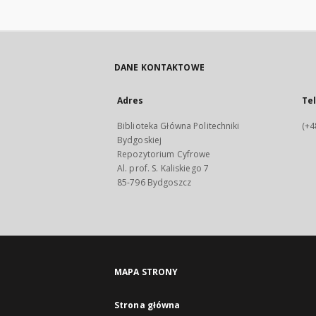
DANE KONTAKTOWE
Adres
Te
Biblioteka Główna Politechniki
(+4
Bydgoskiej
Repozytorium Cyfrowe
Al. prof. S. Kaliskiego 7
85-796 Bydgoszcz
MAPA STRONY
Strona główna