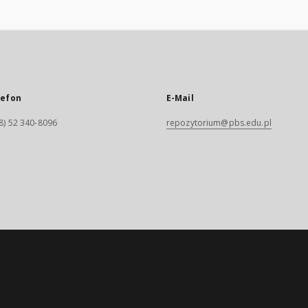
lefon
E-Mail
8) 52 340-8096
repozytorium@pbs.edu.pl