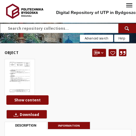
Digital Repository of UTP in Bydgoszc
Advanced search
Help
OBJECT
Show content
Download
DESCRIPTION
INFORMATION