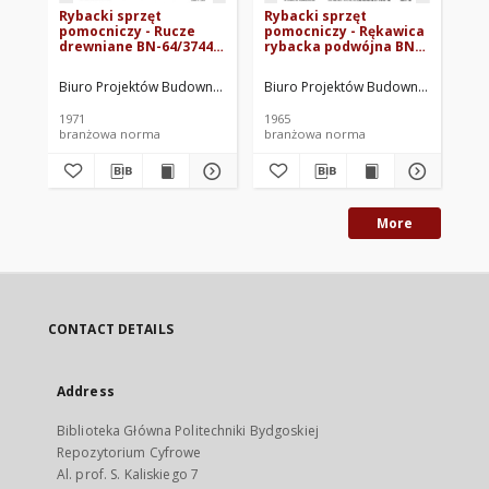
Rybacki sprzęt
Rybacki sprzęt
Ry
pomocniczy - Rucze
pomocniczy - Rękawica
po
drewniane BN-64/3744-
rybacka podwójna BN-
sz
02
65/3744-06
Biuro Projektów Budownictwa Morskiego. Oprac.
Biuro Projektów Budownictwa Morsk
Biu
1971
1965
196
branżowa norma
branżowa norma
br
More
CONTACT DETAILS
Address
Biblioteka Główna Politechniki Bydgoskiej
Repozytorium Cyfrowe
Al. prof. S. Kaliskiego 7