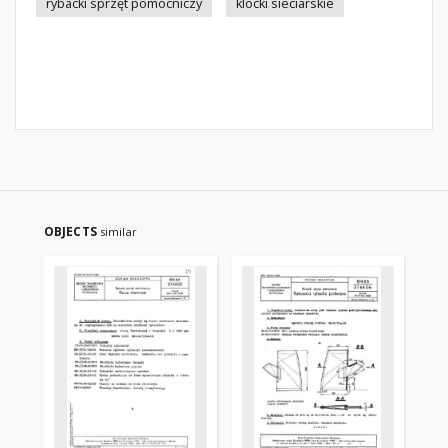
rybacki sprzęt pomocniczy
klocki sieciarskie
OBJECTS
similar