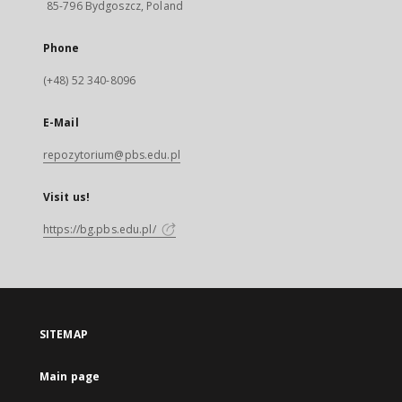
85-796 Bydgoszcz, Poland
Phone
(+48) 52 340-8096
E-Mail
repozytorium@pbs.edu.pl
Visit us!
https://bg.pbs.edu.pl/
SITEMAP
Main page