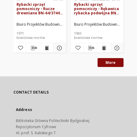
Rybacki sprzęt
Rybacki sprzęt
Ry
pomocniczy - Rucze
pomocniczy - Rękawica
po
drewniane BN-64/3744-
rybacka podwójna BN-
sz
02
65/3744-06
Biuro Projektów Budownictwa Morskiego. Oprac.
Biuro Projektów Budownictwa Morsk
Biu
1971
1965
196
branżowa norma
branżowa norma
br
More
CONTACT DETAILS
Address
Biblioteka Główna Politechniki Bydgoskiej
Repozytorium Cyfrowe
Al. prof. S. Kaliskiego 7