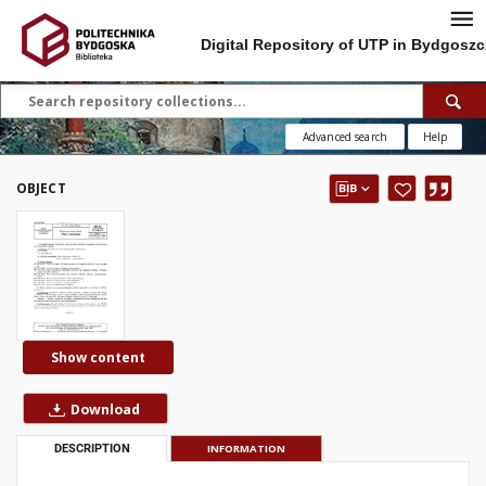
Digital Repository of UTP in Bydgoszc
Advanced search
Help
OBJECT
Show content
Download
DESCRIPTION
INFORMATION