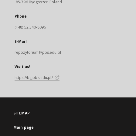
85-796 Bydgoszcz, Poland
Phone
(+48) 52 340-8096
E-Mail
repozytorium@pbs.edu.pl
Visit us!
https://bg.pbs.edu.pl/
SITEMAP
Main page