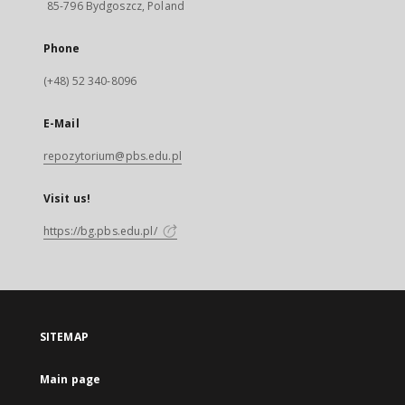
85-796 Bydgoszcz, Poland
Phone
(+48) 52 340-8096
E-Mail
repozytorium@pbs.edu.pl
Visit us!
https://bg.pbs.edu.pl/
SITEMAP
Main page