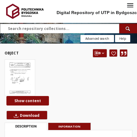
Digital Repository of UTP in Bydgoszc
Advanced search
Help
OBJECT
Show content
Download
DESCRIPTION
INFORMATION