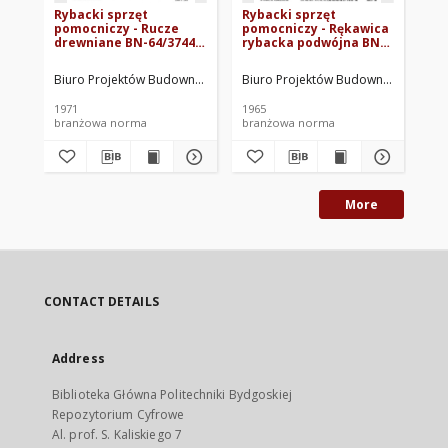
Rybacki sprzęt
Rybacki sprzęt
Ry
pomocniczy - Rucze
pomocniczy - Rękawica
po
drewniane BN-64/3744-
rybacka podwójna BN-
sz
02
65/3744-06
Biuro Projektów Budownictwa Morskiego. Oprac.
Biuro Projektów Budownictwa Morsk
Biu
1971
1965
196
branżowa norma
branżowa norma
br
More
CONTACT DETAILS
Address
Biblioteka Główna Politechniki Bydgoskiej
Repozytorium Cyfrowe
Al. prof. S. Kaliskiego 7