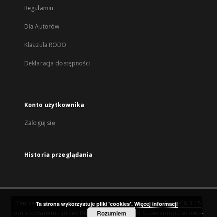
Regulamin
Dla Autorów
Klauzula RODO
Deklaracja dostępności
Konto użytkownika
Zaloguj się
Historia przeglądania
Ten serwis działa dzięki oprogramowaniu
DInGO dLibra 6.3.15
Ta strona wykorzystuje pliki 'cookies'.
Więcej informacji
opracowanemu przez
Poznańskie Centrum Superkomputerowo-
Rozumiem