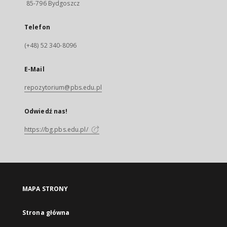
85-796 Bydgoszcz
Telefon
(+48) 52 340-8096
E-Mail
repozytorium@pbs.edu.pl
Odwiedź nas!
https://bg.pbs.edu.pl/
MAPA STRONY
Strona główna