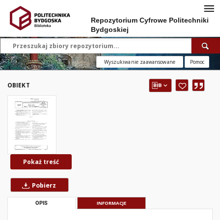
Repozytorium Cyfrowe Politechniki
Bydgoskiej
Wyszukiwanie zaawansowane
Pomoc
OBIEKT
Pokaż treść
Pobierz
OPIS
INFORMACJE