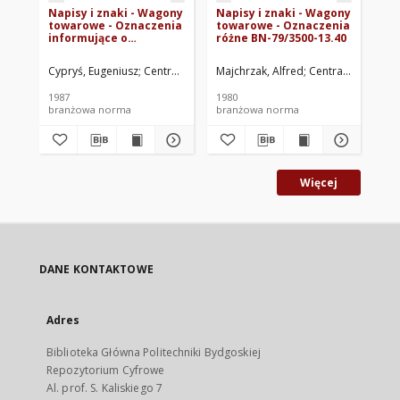
Napisy i znaki - Wagony
Napisy i znaki - Wagony
Na
towarowe - Oznaczenia
towarowe - Oznaczenia
to
informujące o
różne BN-79/3500-13.40
pr
warunkach załadunku
ko
BN-86/3500-13/46
13
Cypryś, Eugeniusz
Centralne Biuro Konstrukcyjne Polskich Kolei Pańs
Majchrzak, Alfred
Centralne Biuro K
Maj
1987
1980
198
branżowa norma
branżowa norma
br
Więcej
DANE KONTAKTOWE
Adres
Biblioteka Główna Politechniki Bydgoskiej
Repozytorium Cyfrowe
Al. prof. S. Kaliskiego 7