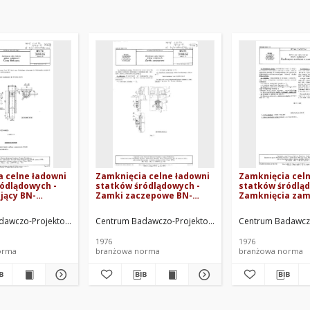
 celne ładowni
Zamknięcia celne ładowni
Zamknięcia cel
ódlądowych -
statków śródlądowych -
statków śródląd
jący BN-
Zamki zaczepowe BN-
Zamknięcia za
 Arkusz 18
75/3788-06 Arkusz 16
zaczepowe BN-7
Arkusz 03
wej we Wrocławiu. Oprac.
awczo-Projektowe Żeglugi Śródlądowej we Wrocławiu. Oprac.
Centrum Badawczo-Projektowe Żeglugi Śródlądowej w
Centrum Badawczo
1976
1976
orma
branżowa norma
branżowa norma