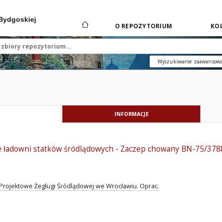
 Bydgoskiej
O REPOZYTORIUM
KOL
Wyszukiwanie zaawansow
INFORMACJE
e ładowni statków śródlądowych - Zaczep chowany BN-75/378
rojektowe Żeglugi Śródlądowej we Wrocławiu. Oprac.