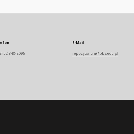
lefon
E-Mail
8) 52 340-8096
repozytorium@pbs.edu.pl