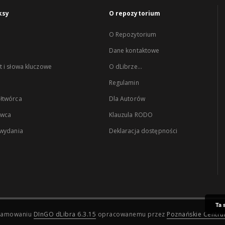
ksy
O repozytorium
O Repozytorium
Dane kontaktowe
 i słowa kluczowe
O dLibrze...
Regulamin
łtwórca
Dla Autorów
wca
Klauzula RODO
 wydania
Deklaracja dostępności
Ta 
ogramowaniu
DInGO dLibra 6.3.15
opracowanemu przez
Poznańskie Centr