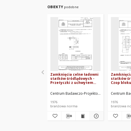
OBIEKTY
podobne
Zamknięcia celne ładowni
Zamknięcia
statków śródlądowych -
statków śr
Przetyczki z uchwytem
Czop bloku
BN-75/3788-06 Arkusz 17
75/3788-06
Centrum Badawczo-Projektowe Żeglugi Śródlądo
Centrum Bad
1976
1976
branżowa norma
branżowa n