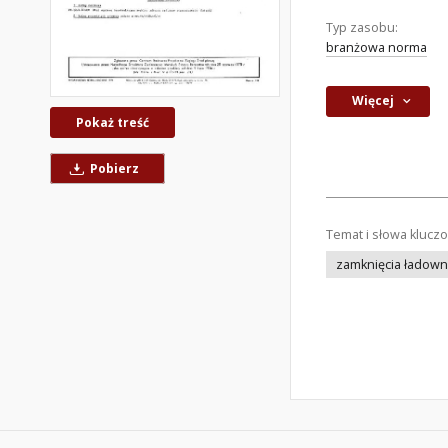
Typ zasobu:
branżowa norma
Więcej
Pokaż treść
Pobierz
Temat i słowa klucz
zamknięcia ładown