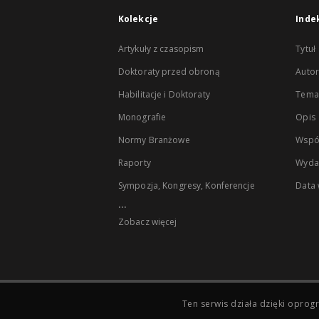
Kolekcje
Inde
Artykuły z czasopism
Tytuł
Doktoraty przed obroną
Autor
Habilitacje i Doktoraty
Temat
Monografie
Opis
Normy Branżowe
Wspó
Raporty
Wyda
Sympozja, Kongresy, Konferencje
Data
...
Zobacz więcej
Ten serwis działa dzięki opr