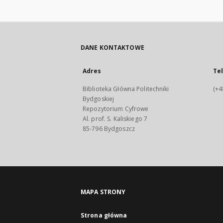
DANE KONTAKTOWE
Adres
Te
Biblioteka Główna Politechniki
(+4
Bydgoskiej
Repozytorium Cyfrowe
Al. prof. S. Kaliskiego 7
85-796 Bydgoszcz
MAPA STRONY
Strona główna