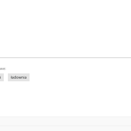
owe:
i
ładownia