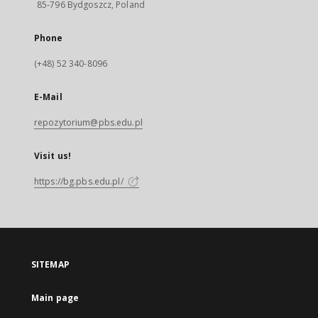
85-796 Bydgoszcz, Poland
Phone
(+48) 52 340-8096
E-Mail
repozytorium@pbs.edu.pl
Visit us!
https://bg.pbs.edu.pl/
SITEMAP
Main page