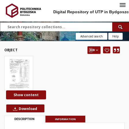
Digital Repository of UTP in Bydgoszc
Advanced search
Help
OBJECT
Show content
Download
DESCRIPTION
INFORMATION