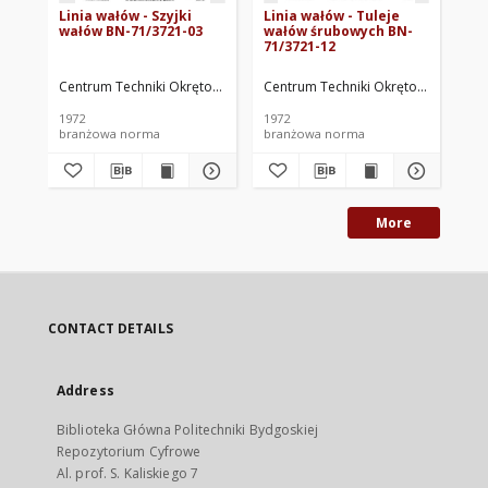
Linia wałów - Szyjki
Linia wałów - Tuleje
Li
wałów BN-71/3721-03
wałów śrubowych BN-
ru
71/3721-12
sm
Wk
BN
Centrum Techniki Okrętowej w Gdańsku. Oprac.
Centrum Techniki Okrętowej w Gdań
Cen
1972
1972
197
branżowa norma
branżowa norma
br
More
CONTACT DETAILS
Address
Biblioteka Główna Politechniki Bydgoskiej
Repozytorium Cyfrowe
Al. prof. S. Kaliskiego 7