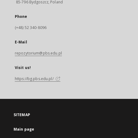
85-796 Bydgoszcz, Poland
Phone
(+48) 52 340-8096
E-Mail
repozytorium@pbs.edu.pl
Visit us!
https://bg.pbs.edu.pl/
SITEMAP
Main page