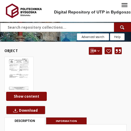
Digital Repository of UTP in Bydgoszc
Advanced search
Help
OBJECT
Show content
Download
DESCRIPTION
INFORMATION