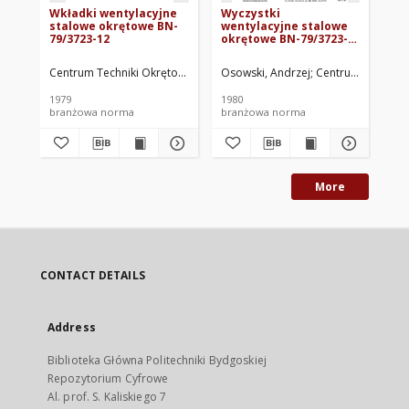
Wkładki wentylacyjne
Wyczystki
Gł
stalowe okrętowe BN-
wentylacyjne stalowe
na
79/3723-12
okrętowe BN-79/3723-
ok
19
07
Centrum Techniki Okrętowej w Gdańsku. Oprac.
Osowski, Andrzej
Centrum Techniki
Gał
1979
1980
198
branżowa norma
branżowa norma
br
More
CONTACT DETAILS
Address
Biblioteka Główna Politechniki Bydgoskiej
Repozytorium Cyfrowe
Al. prof. S. Kaliskiego 7