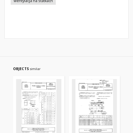
wentylacja na statkach
OBJECTS
similar