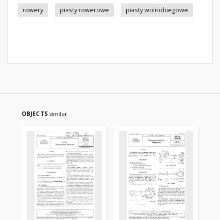
rowery
piasty rowerowe
piasty wolnobiegowe
OBJECTS
similar