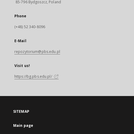
85-796 Bydgoszcz, Poland
Phone
(+48) 52 340-8096
E-Mail
repozytorium@pbs.edu.pl
Visit us!
https://bg.pbs.edu.pl/
SITEMAP
Main page