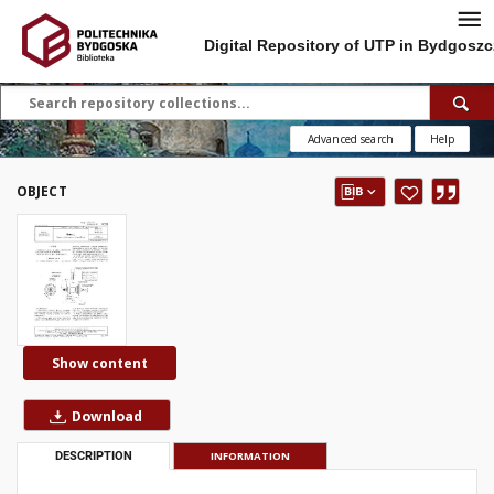
Digital Repository of UTP in Bydgoszc
Advanced search
Help
OBJECT
Show content
Download
DESCRIPTION
INFORMATION