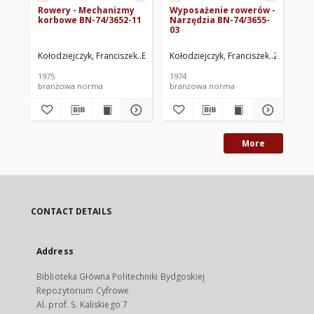
Rowery - Mechanizmy
Wyposażenie rowerów -
Ro
korbowe BN-74/3652-11
Narzędzia BN-74/3655-
83
03
Kołodziejczyk, Franciszek
Bachnicki, Roman
Kołodziejczyk, Franciszek
Zakłady Rowerowe PRED
Zakłady 
Koł
1975
1974
198
branżowa norma
branżowa norma
br
More
CONTACT DETAILS
Address
Biblioteka Główna Politechniki Bydgoskiej
Repozytorium Cyfrowe
Al. prof. S. Kaliskiego 7