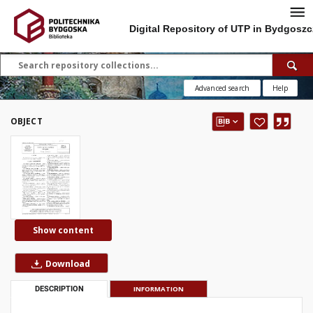
Digital Repository of UTP in Bydgoszc
Advanced search
Help
OBJECT
Show content
Download
DESCRIPTION
INFORMATION