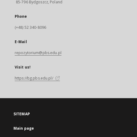
85-796 Bydgoszcz, Poland
Phone
(+48) 52 340-8096
E-Mail
repozytorium@pbs.edu.pl
Visit us!
https://bg.pbs.edu.pl/
SITEMAP
Main page