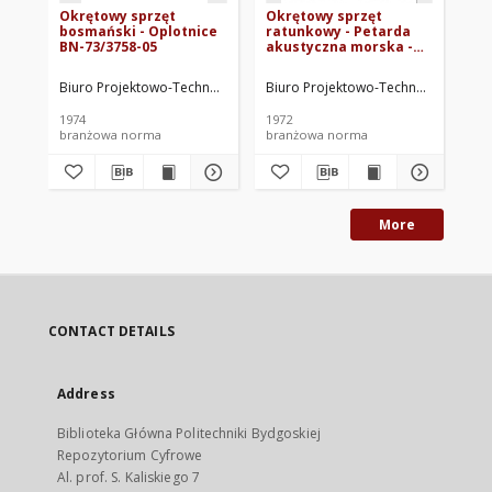
Okrętowy sprzęt
Okrętowy sprzęt
Ok
bosmański - Oplotnice
ratunkowy - Petarda
ra
BN-73/3758-05
akustyczna morska -
mo
Wymagania i badania
ba
BN-72/3765-31
Biuro Projektowo-Technologiczne Morskich Stoczni Remontowych. Op
Biuro Projektowo-Technologiczne M
Biu
1974
1972
197
branżowa norma
branżowa norma
br
More
CONTACT DETAILS
Address
Biblioteka Główna Politechniki Bydgoskiej
Repozytorium Cyfrowe
Al. prof. S. Kaliskiego 7