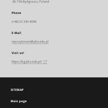
85-796 Bydgoszcz, Poland
Phone
(+48) 52 340-8096
E-Mail
repozytorium@pbs.edu.pl
Visit us!
https://bg.pbs.edu.pl/
SITEMAP
Main page