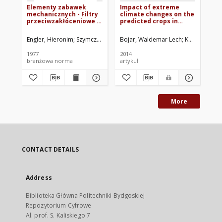
Elementy zabawek
Impact of extreme
mechanicznych - Filtry
climate changes on the
przeciwzakłóceniowe -
predicted crops in
Układ połączeń BN-
Poland
77/8551-08
Engler, Hieronim
Szymczak, Grzegorz
Bojar, Waldemar Lech
Ośrodek Badawczo-Rozwojowy P
Knopik, Lesz
1977
2014
branżowa norma
artykuł
More
CONTACT DETAILS
Address
Biblioteka Główna Politechniki Bydgoskiej
Repozytorium Cyfrowe
Al. prof. S. Kaliskiego 7