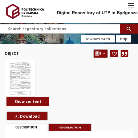
Digital Repository of UTP in Bydgoszc
Advanced search
Help
OBJECT
Show content
Download
DESCRIPTION
INFORMATION