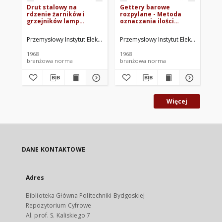
Drut stalowy na
Gettery barowe
La
rdzenie żarników i
rozpylane - Metoda
Me
grzejników lamp
oznaczania ilości
el
elektrycznych i
odparowanego baru
ga
elektronowych BN-
BN-65/3273-01
ty
Przemysłowy Instytut Elektroniki. Oprac.
Przemysłowy Instytut Elektroniki. Op
Prz
65/3273-02
05
1968
1968
196
branżowa norma
branżowa norma
br
Więcej
DANE KONTAKTOWE
Adres
Biblioteka Główna Politechniki Bydgoskiej
Repozytorium Cyfrowe
Al. prof. S. Kaliskiego 7