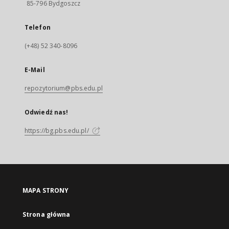
85-796 Bydgoszcz
Telefon
(+48) 52 340-8096
E-Mail
repozytorium@pbs.edu.pl
Odwiedź nas!
https://bg.pbs.edu.pl/
MAPA STRONY
Strona główna