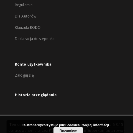
Regulamin
Dla Autorów
Klauzula RODO
Deklaracja dostępności
Konto użytkownika
Zaloguj się
Historia przeglądania
Ten serwis działa dzięki oprogramowaniu
DInGO dLibra 6.3.15
Ta strona wykorzystuje pliki 'cookies'.
Więcej informacji
opracowanemu przez
Poznańskie Centrum Superkomputerowo-
Rozumiem