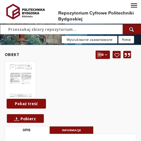
Repozytorium Cyfrowe Politechniki
Bydgoskiej
Wyszukiwanie zaawansowane
Pomoc
OBIEKT
Pokaż treść
Pobierz
OPIS
INFORMACJE