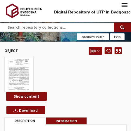
Digital Repository of UTP in Bydgoszc
Advanced search
Help
OBJECT
Show content
Download
DESCRIPTION
INFORMATION