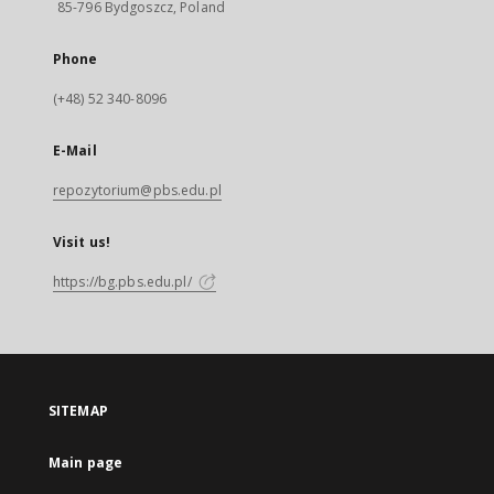
85-796 Bydgoszcz, Poland
Phone
(+48) 52 340-8096
E-Mail
repozytorium@pbs.edu.pl
Visit us!
https://bg.pbs.edu.pl/
SITEMAP
Main page