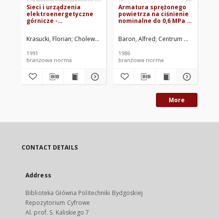
Sieci i urządzenia
Armatura sprężonego
Ar
elektroenergetyczne
powietrza na ciśnienie
po
górnicze -
nominalne do 0,6 MPa -
no
Zabezpieczenia
Dwuzłączki
Na
zwarciowe i
dwustożkowe BN-
BN
Krasucki, Florian
Cholewa, Andrzej
Baron, Alfred
Gawor, Piotr
Centrum Mechanizacj
Ośrodek Badawczo-R
Bar
przeciążeniowe -
85/0468-05/06
Ogólne wymagania i
1991
1986
198
zasady doboru BN-
branżowa norma
branżowa norma
br
91/0462-12
More
CONTACT DETAILS
Address
Biblioteka Główna Politechniki Bydgoskiej
Repozytorium Cyfrowe
Al. prof. S. Kaliskiego 7